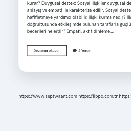
kurar? Duygusal destek: Sosyal ilişkiler duygusal de
anlayış ve empati ile karakterize edilir. Sosyal deste
hafifletmeye yardımcı olabilir. İlişki kurma nedir? İ
doğrultusunda etkileşimde bulunan taraflarla güçlü 
becerileri nelerdir? Empati, aktif dinleme,…
Insanlar
Devamını okuyun
2 Yorum
Neden
Ilişki
Kurar
https://www.septwaant.com
https://lippo.com.tr
https