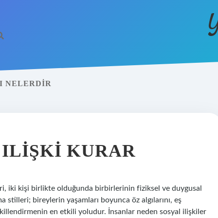
Y
I NELERDIR
ILIŞKI KURAR
 iki kişi birlikte olduğunda birbirlerinin fiziksel ve duygusal
 stilleri; bireylerin yaşamları boyunca öz algılarını, eş
şekillendirmenin en etkili yoludur. İnsanlar neden sosyal ilişkiler