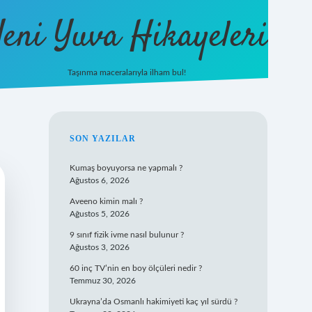
eni Yuva Hikayeleri
Taşınma maceralarıyla ilham bul!
tulipbet yeni giriş
SIDEBAR
SON YAZILAR
Kumaş boyuyorsa ne yapmalı ?
Ağustos 6, 2026
Aveeno kimin malı ?
Ağustos 5, 2026
9 sınıf fizik ivme nasıl bulunur ?
Ağustos 3, 2026
60 inç TV’nin en boy ölçüleri nedir ?
Temmuz 30, 2026
Ukrayna’da Osmanlı hakimiyeti kaç yıl sürdü ?