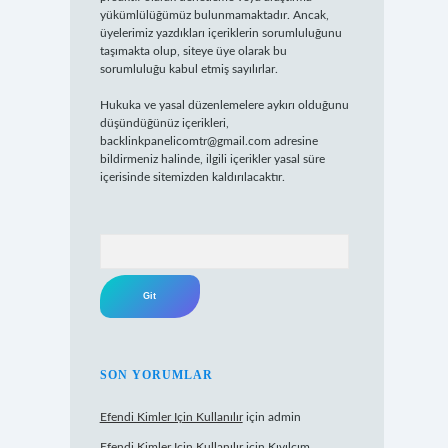
yükümlülüğümüz bulunmamaktadır. Ancak,
üyelerimiz yazdıkları içeriklerin sorumluluğunu
taşımakta olup, siteye üye olarak bu
sorumluluğu kabul etmiş sayılırlar.
Hukuka ve yasal düzenlemelere aykırı olduğunu
düşündüğünüz içerikleri,
backlinkpanelicomtr@gmail.com
adresine
bildirmeniz halinde, ilgili içerikler yasal süre
içerisinde sitemizden kaldırılacaktır.
Arama
SON YORUMLAR
Efendi Kimler Için Kullanılır
için
admin
Efendi Kimler Için Kullanılır
için
Kıvılcım