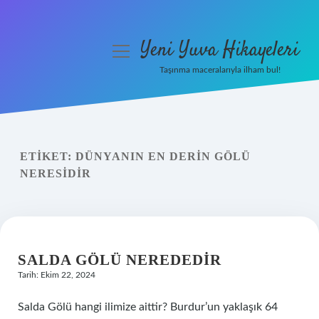
Yeni Yuva Hikayeleri
menüyü
aç
Taşınma maceralarıyla ilham bul!
Anasayfa
Gizlilik Politikası
ETIKET:
DÜNYANIN EN DERIN GÖLÜ
Yasal Uyarı
NERESIDIR
Hakkımızda
SALDA GÖLÜ NEREDEDIR
Tarih: Ekim 22, 2024
Salda Gölü hangi ilimize aittir? Burdur’un yaklaşık 64