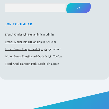
Arama
SON YORUMLAR
Efendi Kimler Için Kullanılır
için
admin
Efendi Kimler Için Kullanılır
için
Kıvılcım
İKizler Burcu Erkeği Nasıl Öpüşür
için
admin
İKizler Burcu Erkeği Nasıl Öpüşür
için
Tayfun
Ticari Kredi Kartının Farkı Nedir
için
admin
yeni giriş