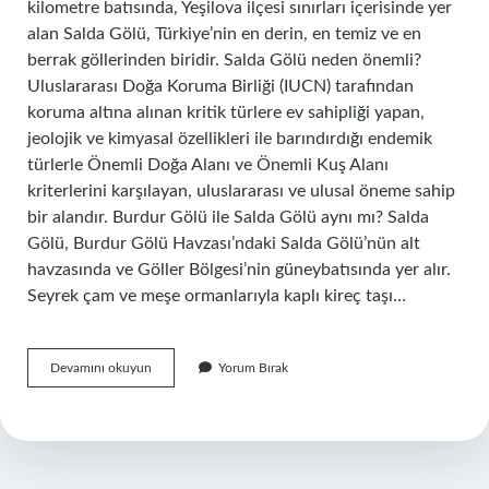
kilometre batısında, Yeşilova ilçesi sınırları içerisinde yer
alan Salda Gölü, Türkiye’nin en derin, en temiz ve en
berrak göllerinden biridir. Salda Gölü neden önemli?
Uluslararası Doğa Koruma Birliği (IUCN) tarafından
koruma altına alınan kritik türlere ev sahipliği yapan,
jeolojik ve kimyasal özellikleri ile barındırdığı endemik
türlerle Önemli Doğa Alanı ve Önemli Kuş Alanı
kriterlerini karşılayan, uluslararası ve ulusal öneme sahip
bir alandır. Burdur Gölü ile Salda Gölü aynı mı? Salda
Gölü, Burdur Gölü Havzası’ndaki Salda Gölü’nün alt
havzasında ve Göller Bölgesi’nin güneybatısında yer alır.
Seyrek çam ve meşe ormanlarıyla kaplı kireç taşı…
Salda
Devamını okuyun
Yorum Bırak
Gölü
Nerededir