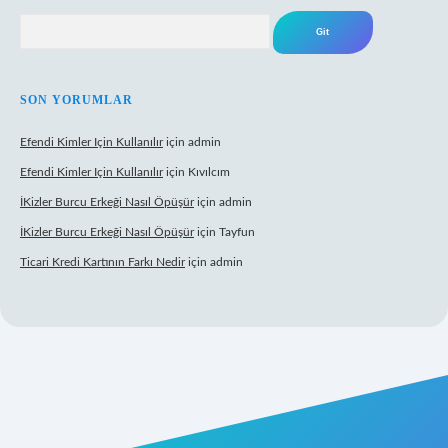
Arama
SON YORUMLAR
Efendi Kimler Için Kullanılır
için
admin
Efendi Kimler Için Kullanılır
için
Kıvılcım
İKizler Burcu Erkeği Nasıl Öpüşür
için
admin
İKizler Burcu Erkeği Nasıl Öpüşür
için
Tayfun
Ticari Kredi Kartının Farkı Nedir
için
admin
yeni giriş