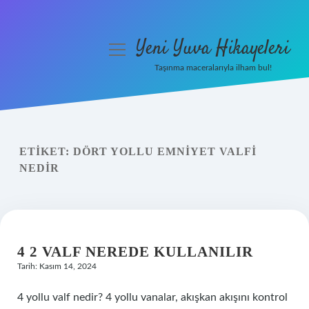
Yeni Yuva Hikayeleri
menüyü
aç
Taşınma maceralarıyla ilham bul!
Anasayfa
Gizlilik Politikası
ETIKET:
DÖRT YOLLU EMNIYET VALFI
Yasal Uyarı
NEDIR
Hakkımızda
4 2 VALF NEREDE KULLANILIR
Tarih: Kasım 14, 2024
4 yollu valf nedir? 4 yollu vanalar, akışkan akışını kontrol