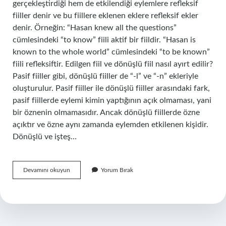
gerçekleştirdiği hem de etkilendiği eylemlere refleksif
fiiller denir ve bu fiillere eklenen eklere refleksif ekler
denir. Örneğin: “Hasan knew all the questions”
cümlesindeki “to know” fiili aktif bir fiildir. “Hasan is
known to the whole world” cümlesindeki “to be known”
fiili refleksiftir. Edilgen fiil ve dönüşlü fiil nasıl ayırt edilir?
Pasif fiiller gibi, dönüşlü fiiller de “-l” ve “-n” ekleriyle
oluşturulur. Pasif fiiller ile dönüşlü fiiller arasındaki fark,
pasif fiillerde eylemi kimin yaptığının açık olmaması, yani
bir öznenin olmamasıdır. Ancak dönüşlü fiillerde özne
açıktır ve özne aynı zamanda eylemden etkilenen kişidir.
Dönüşlü ve işteş…
Dönüşlü
Devamını okuyun
Yorum Bırak
Fiil
Ne
Demek