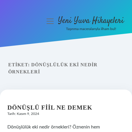
Yeni Yuva Hikayeleri
menüyü
aç
Taşınma maceralarıyla ilham bul!
Anasayfa
Gizlilik Politikası
ETIKET:
DÖNÜŞLÜLÜK EKI NEDIR
Yasal Uyarı
ÖRNEKLERI
Hakkımızda
DÖNÜŞLÜ FIIL NE DEMEK
Tarih: Kasım 9, 2024
Dönüşlülük eki nedir örnekleri? Öznenin hem