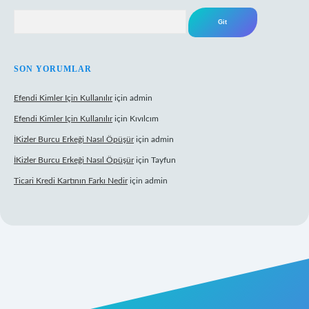
Arama
SON YORUMLAR
Efendi Kimler Için Kullanılır
için
admin
Efendi Kimler Için Kullanılır
için
Kıvılcım
İKizler Burcu Erkeği Nasıl Öpüşür
için
admin
İKizler Burcu Erkeği Nasıl Öpüşür
için
Tayfun
Ticari Kredi Kartının Farkı Nedir
için
admin
eni giriş