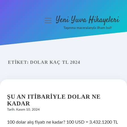
Yeni Yuva Hikayeleri
menüyü
aç
Taşınma maceralarıyla ilham bul!
Anasayfa
Gizlilik Politikası
ETIKET:
DOLAR KAÇ TL 2024
Yasal Uyarı
Hakkımızda
ŞU AN ITIBARIYLE DOLAR NE
KADAR
Tarih: Kasım 10, 2024
100 dolar alış fiyatı ne kadar? 100 USD = 3.432.1200 TL