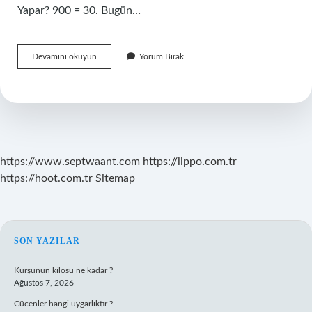
Yapar? 900 = 30. Bugün…
Şu
Devamını okuyun
Yorum Bırak
An
Itibariyle
Dolar
Ne
Kadar
https://www.septwaant.com
https://lippo.com.tr
https://hoot.com.tr
Sitemap
SIDEBAR
SON YAZILAR
Kurşunun kilosu ne kadar ?
Ağustos 7, 2026
Cücenler hangi uygarlıktır ?