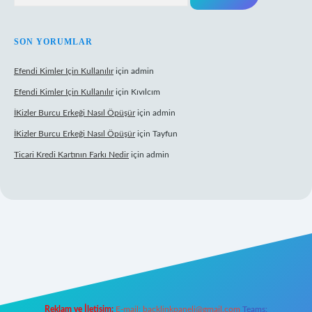
SON YORUMLAR
Efendi Kimler Için Kullanılır
için
admin
Efendi Kimler Için Kullanılır
için
Kıvılcım
İKizler Burcu Erkeği Nasıl Öpüşür
için
admin
İKizler Burcu Erkeği Nasıl Öpüşür
için
Tayfun
Ticari Kredi Kartının Farkı Nedir
için
admin
i giriş
Reklam ve İletişim:
E-mail:
backlinkpaneli@gmail.com
Teams: