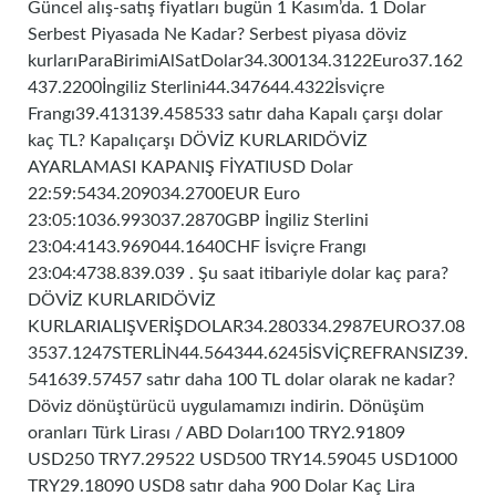
Güncel alış-satış fiyatları bugün 1 Kasım’da. 1 Dolar
Serbest Piyasada Ne Kadar? Serbest piyasa döviz
kurlarıParaBirimiAlSatDolar34.300134.3122Euro37.162
437.2200İngiliz Sterlini44.347644.4322İsviçre
Frangı39.413139.458533 satır daha Kapalı çarşı dolar
kaç TL? Kapalıçarşı DÖVİZ KURLARIDÖVİZ
AYARLAMASI KAPANIŞ FİYATIUSD Dolar
22:59:5434.209034.2700EUR Euro
23:05:1036.993037.2870GBP İngiliz Sterlini
23:04:4143.969044.1640CHF İsviçre Frangı
23:04:4738.839.039 . Şu saat itibariyle dolar kaç para?
DÖVİZ KURLARIDÖVİZ
KURLARIALIŞVERİŞDOLAR34.280334.2987EURO37.08
3537.1247STERLİN44.564344.6245İSVİÇREFRANSIZ39.
541639.57457 satır daha 100 TL dolar olarak ne kadar?
Döviz dönüştürücü uygulamamızı indirin. Dönüşüm
oranları Türk Lirası / ABD Doları100 TRY2.91809
USD250 TRY7.29522 USD500 TRY14.59045 USD1000
TRY29.18090 USD8 satır daha 900 Dolar Kaç Lira