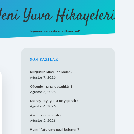
eni Yuva Hikayeleri
Taşınma maceralarıyla ilham bul!
tulipbet yeni giriş
SIDEBAR
SON YAZILAR
Kurşunun kilosu ne kadar ?
Ağustos 7, 2026
Cücenler hangi uygarlıktır ?
Ağustos 6, 2026
Kumaş boyuyorsa ne yapmalı ?
Ağustos 6, 2026
Aveeno kimin malı ?
Ağustos 5, 2026
9 sınıf fizik ivme nasıl bulunur ?