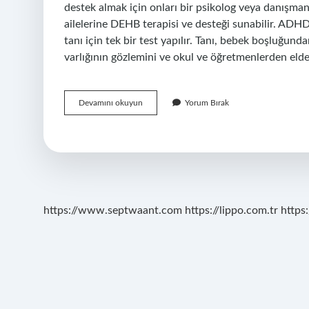
destek almak için onları bir psikolog veya danışman
ailelerine DEHB terapisi ve desteği sunabilir. ADHD t
tanı için tek bir test yapılır. Tanı, bebek boşluğun
varlığının gözlemini ve okul ve öğretmenlerden elde 
Adhd
Devamını okuyun
Yorum Bırak
Tanısı
Kim
Koyar
https://www.septwaant.com
https://lippo.com.tr
https