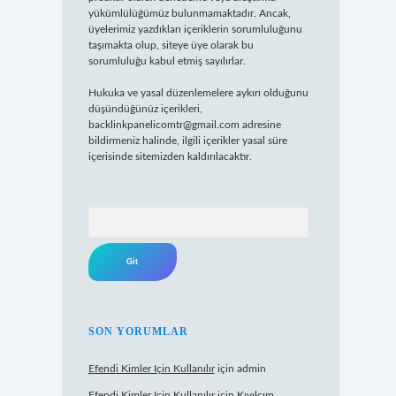
yükümlülüğümüz bulunmamaktadır. Ancak,
üyelerimiz yazdıkları içeriklerin sorumluluğunu
taşımakta olup, siteye üye olarak bu
sorumluluğu kabul etmiş sayılırlar.
Hukuka ve yasal düzenlemelere aykırı olduğunu
düşündüğünüz içerikleri,
backlinkpanelicomtr@gmail.com
adresine
bildirmeniz halinde, ilgili içerikler yasal süre
içerisinde sitemizden kaldırılacaktır.
Arama
SON YORUMLAR
Efendi Kimler Için Kullanılır
için
admin
Efendi Kimler Için Kullanılır
için
Kıvılcım