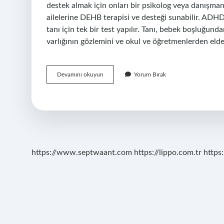
destek almak için onları bir psikolog veya danışman
ailelerine DEHB terapisi ve desteği sunabilir. ADHD t
tanı için tek bir test yapılır. Tanı, bebek boşluğun
varlığının gözlemini ve okul ve öğretmenlerden elde 
Adhd
Devamını okuyun
Yorum Bırak
Tanısı
Kim
Koyar
https://www.septwaant.com
https://lippo.com.tr
https