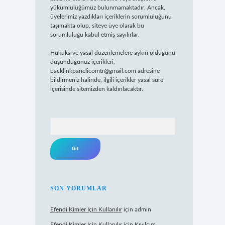
yükümlülüğümüz bulunmamaktadır. Ancak,
üyelerimiz yazdıkları içeriklerin sorumluluğunu
taşımakta olup, siteye üye olarak bu
sorumluluğu kabul etmiş sayılırlar.
Hukuka ve yasal düzenlemelere aykırı olduğunu
düşündüğünüz içerikleri,
backlinkpanelicomtr@gmail.com
adresine
bildirmeniz halinde, ilgili içerikler yasal süre
içerisinde sitemizden kaldırılacaktır.
Arama
SON YORUMLAR
Efendi Kimler Için Kullanılır
için
admin
Efendi Kimler Için Kullanılır
için
Kıvılcım