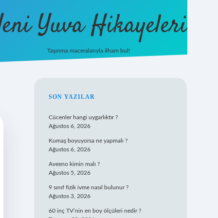
eni Yuva Hikayeleri
Taşınma maceralarıyla ilham bul!
tulipbet yeni giriş
SIDEBAR
SON YAZILAR
Cücenler hangi uygarlıktır ?
Ağustos 6, 2026
Kumaş boyuyorsa ne yapmalı ?
Ağustos 6, 2026
Aveeno kimin malı ?
Ağustos 5, 2026
9 sınıf fizik ivme nasıl bulunur ?
Ağustos 3, 2026
60 inç TV’nin en boy ölçüleri nedir ?