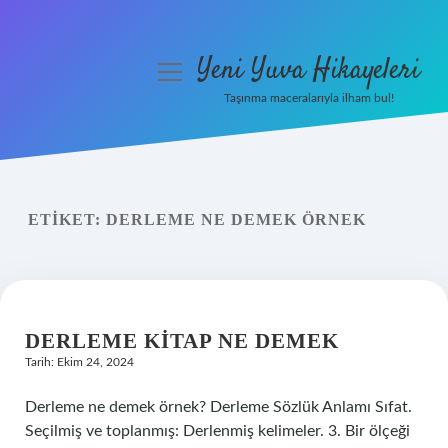
Yeni Yuva Hikayeleri
menüyü
aç
Taşınma maceralarıyla ilham bul!
Anasayfa
Gizlilik Politikası
ETIKET:
DERLEME NE DEMEK ÖRNEK
Yasal Uyarı
Hakkımızda
DERLEME KITAP NE DEMEK
Tarih: Ekim 24, 2024
Derleme ne demek örnek? Derleme Sözlük Anlamı Sıfat.
Seçilmiş ve toplanmış: Derlenmiş kelimeler. 3. Bir ölçeği