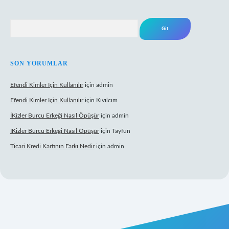
Arama
SON YORUMLAR
Efendi Kimler Için Kullanılır
için
admin
Efendi Kimler Için Kullanılır
için
Kıvılcım
İKizler Burcu Erkeği Nasıl Öpüşür
için
admin
İKizler Burcu Erkeği Nasıl Öpüşür
için
Tayfun
Ticari Kredi Kartının Farkı Nedir
için
admin
eni giriş