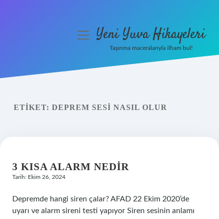
Yeni Yuva Hikayeleri
menüyü
aç
Taşınma maceralarıyla ilham bul!
Anasayfa
Gizlilik Politikası
ETIKET:
DEPREM SESI NASIL OLUR
Yasal Uyarı
Hakkımızda
3 KISA ALARM NEDIR
Tarih: Ekim 26, 2024
Depremde hangi siren çalar? AFAD 22 Ekim 2020’de
uyarı ve alarm sireni testi yapıyor Siren sesinin anlamı