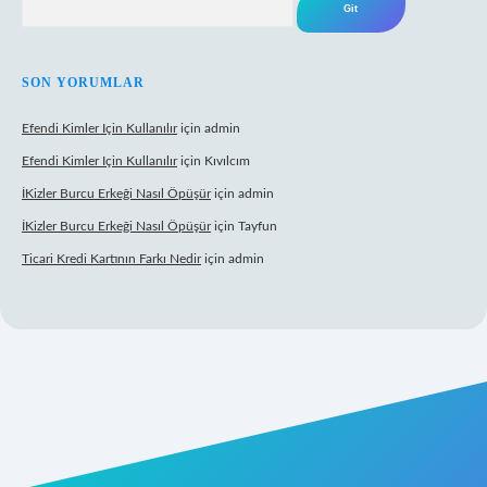
SON YORUMLAR
Efendi Kimler Için Kullanılır
için
admin
Efendi Kimler Için Kullanılır
için
Kıvılcım
İKizler Burcu Erkeği Nasıl Öpüşür
için
admin
İKizler Burcu Erkeği Nasıl Öpüşür
için
Tayfun
Ticari Kredi Kartının Farkı Nedir
için
admin
yeni giriş