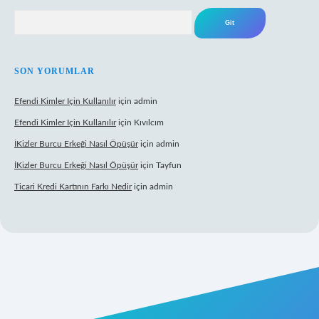
Arama
SON YORUMLAR
Efendi Kimler Için Kullanılır
için
admin
Efendi Kimler Için Kullanılır
için
Kıvılcım
İKizler Burcu Erkeği Nasıl Öpüşür
için
admin
İKizler Burcu Erkeği Nasıl Öpüşür
için
Tayfun
Ticari Kredi Kartının Farkı Nedir
için
admin
yeni giriş