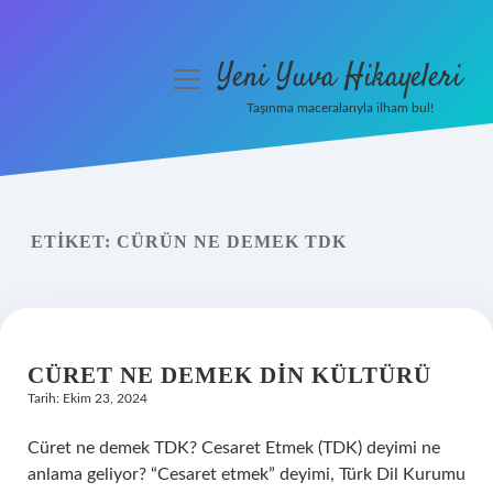
Yeni Yuva Hikayeleri
menüyü
aç
Taşınma maceralarıyla ilham bul!
Anasayfa
Gizlilik Politikası
ETIKET:
CÜRÜN NE DEMEK TDK
Yasal Uyarı
Hakkımızda
CÜRET NE DEMEK DIN KÜLTÜRÜ
Tarih: Ekim 23, 2024
Cüret ne demek TDK? Cesaret Etmek (TDK) deyimi ne
anlama geliyor? “Cesaret etmek” deyimi, Türk Dil Kurumu