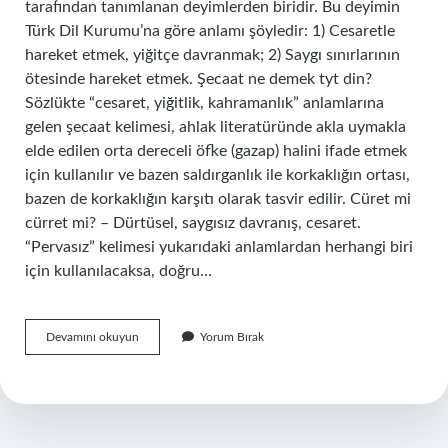
tarafından tanımlanan deyimlerden biridir. Bu deyimin
Türk Dil Kurumu’na göre anlamı şöyledir: 1) Cesaretle
hareket etmek, yiğitçe davranmak; 2) Saygı sınırlarının
ötesinde hareket etmek. Şecaat ne demek tyt din?
Sözlükte “cesaret, yiğitlik, kahramanlık” anlamlarına
gelen şecaat kelimesi, ahlak literatüründe akla uymakla
elde edilen orta dereceli öfke (gazap) halini ifade etmek
için kullanılır ve bazen saldırganlık ile korkaklığın ortası,
bazen de korkaklığın karşıtı olarak tasvir edilir. Cüret mi
cürret mi? – Dürtüsel, saygısız davranış, cesaret.
“Pervasız” kelimesi yukarıdaki anlamlardan herhangi biri
için kullanılacaksa, doğru…
Cüret
Devamını okuyun
Yorum Bırak
Ne
Demek
Din
Kültürü