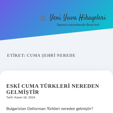
Yeni Yuva Hikayeleri
menüyü
aç
Taşınma maceralarıyla ilham bul!
Anasayfa
Gizlilik Politikası
ETIKET:
CUMA ŞEHRI NEREDE
Yasal Uyarı
Hakkımızda
ESKI CUMA TÜRKLERI NEREDEN
GELMIŞTIR
Tarih: Kasım 18, 2024
Bulgaristan Deliorman Türkleri nereden gelmiştir?