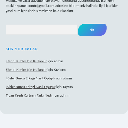
Hukuka ve yasal düzenlemelere aykırı olduğunu düşündüğünüz içerikleri,
backlinkpanelicomtr@gmail.com
adresine bildirmeniz halinde, ilgili içerikler
yasal süre içerisinde sitemizden kaldırılacaktır.
Arama
SON YORUMLAR
Efendi Kimler Için Kullanılır
için
admin
Efendi Kimler Için Kullanılır
için
Kıvılcım
İKizler Burcu Erkeği Nasıl Öpüşür
için
admin
İKizler Burcu Erkeği Nasıl Öpüşür
için
Tayfun
Ticari Kredi Kartının Farkı Nedir
için
admin