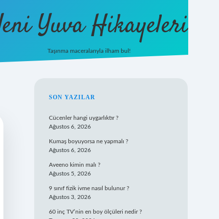
eni Yuva Hikayeleri
Taşınma maceralarıyla ilham bul!
tulipbet yeni giriş
SIDEBAR
SON YAZILAR
Cücenler hangi uygarlıktır ?
Ağustos 6, 2026
Kumaş boyuyorsa ne yapmalı ?
Ağustos 6, 2026
Aveeno kimin malı ?
Ağustos 5, 2026
9 sınıf fizik ivme nasıl bulunur ?
Ağustos 3, 2026
60 inç TV’nin en boy ölçüleri nedir ?