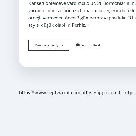
Kanseri önlemeye yardımcı olur. 2) Hormonların, hüc
yardımcı olur ve hücresel onarım süreçlerini tetikle
örneği vermeden önce 3 gün perhiz yapmalıdır. 3 il
sayısı düşük olabilir. Perhiz…
Perhiz
Devamını okuyun
Yorum Bırak
Nedir
Tıpta
https://www.septwaant.com
https://lippo.com.tr
https