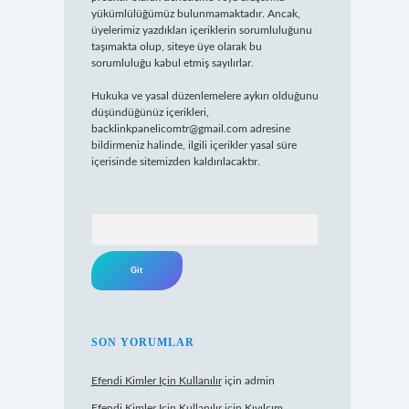
yükümlülüğümüz bulunmamaktadır. Ancak,
üyelerimiz yazdıkları içeriklerin sorumluluğunu
taşımakta olup, siteye üye olarak bu
sorumluluğu kabul etmiş sayılırlar.
Hukuka ve yasal düzenlemelere aykırı olduğunu
düşündüğünüz içerikleri,
backlinkpanelicomtr@gmail.com
adresine
bildirmeniz halinde, ilgili içerikler yasal süre
içerisinde sitemizden kaldırılacaktır.
Arama
SON YORUMLAR
Efendi Kimler Için Kullanılır
için
admin
Efendi Kimler Için Kullanılır
için
Kıvılcım