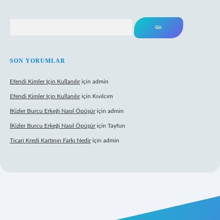
Arama
SON YORUMLAR
Efendi Kimler Için Kullanılır
için
admin
Efendi Kimler Için Kullanılır
için
Kıvılcım
İKizler Burcu Erkeği Nasıl Öpüşür
için
admin
İKizler Burcu Erkeği Nasıl Öpüşür
için
Tayfun
Ticari Kredi Kartının Farkı Nedir
için
admin
eni giriş