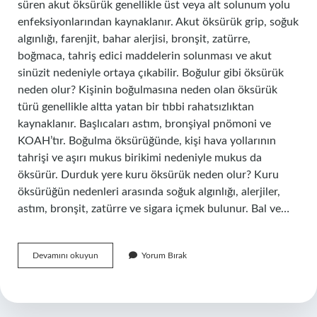
süren akut öksürük genellikle üst veya alt solunum yolu
enfeksiyonlarından kaynaklanır. Akut öksürük grip, soğuk
algınlığı, farenjit, bahar alerjisi, bronşit, zatürre,
boğmaca, tahriş edici maddelerin solunması ve akut
sinüzit nedeniyle ortaya çıkabilir. Boğulur gibi öksürük
neden olur? Kişinin boğulmasına neden olan öksürük
türü genellikle altta yatan bir tıbbi rahatsızlıktan
kaynaklanır. Başlıcaları astım, bronşiyal pnömoni ve
KOAH’tır. Boğulma öksürüğünde, kişi hava yollarının
tahrişi ve aşırı mukus birikimi nedeniyle mukus da
öksürür. Durduk yere kuru öksürük neden olur? Kuru
öksürüğün nedenleri arasında soğuk algınlığı, alerjiler,
astım, bronşit, zatürre ve sigara içmek bulunur. Bal ve…
Ani
Devamını okuyun
Yorum Bırak
Öksürük
Krizi
Neden
Olur