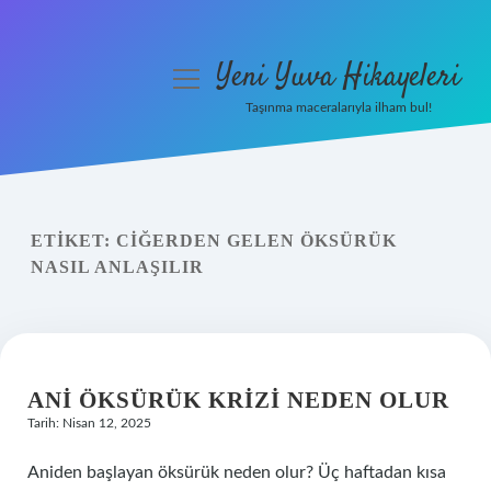
Yeni Yuva Hikayeleri
menüyü
aç
Taşınma maceralarıyla ilham bul!
Anasayfa
Gizlilik Politikası
ETIKET:
CIĞERDEN GELEN ÖKSÜRÜK
Yasal Uyarı
NASIL ANLAŞILIR
Hakkımızda
ANI ÖKSÜRÜK KRIZI NEDEN OLUR
Tarih: Nisan 12, 2025
Aniden başlayan öksürük neden olur? Üç haftadan kısa