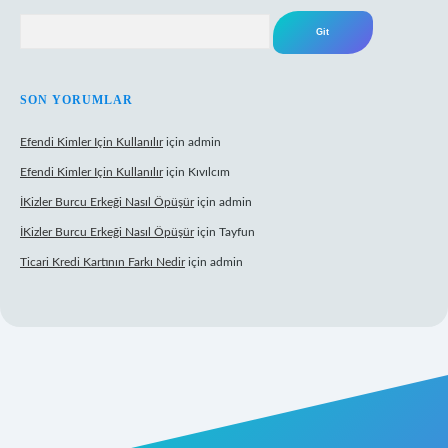
Arama
SON YORUMLAR
Efendi Kimler Için Kullanılır
için
admin
Efendi Kimler Için Kullanılır
için
Kıvılcım
İKizler Burcu Erkeği Nasıl Öpüşür
için
admin
İKizler Burcu Erkeği Nasıl Öpüşür
için
Tayfun
Ticari Kredi Kartının Farkı Nedir
için
admin
 yeni giriş