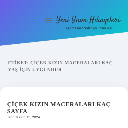
Yeni Yuva Hikayeleri
menüyü
aç
Taşınma maceralarıyla ilham bul!
Anasayfa
Gizlilik Politikası
ETIKET:
ÇIÇEK KIZIN MACERALARI KAÇ
Yasal Uyarı
YAŞ IÇIN UYGUNDUR
Hakkımızda
ÇIÇEK KIZIN MACERALARI KAÇ
SAYFA
Tarih: Kasım 13, 2024