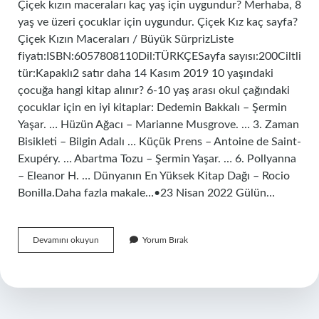
Çiçek kızın maceraları kaç yaş için uygundur? Merhaba, 8
yaş ve üzeri çocuklar için uygundur. Çiçek Kız kaç sayfa?
Çiçek Kızın Maceraları / Büyük SürprizListe
fiyatı:ISBN:6057808110Dil:TÜRKÇESayfa sayısı:200Ciltli
tür:Kapaklı2 satır daha 14 Kasım 2019 10 yaşındaki
çocuğa hangi kitap alınır? 6-10 yaş arası okul çağındaki
çocuklar için en iyi kitaplar: Dedemin Bakkalı – Şermin
Yaşar. … Hüzün Ağacı – Marianne Musgrove. … 3. Zaman
Bisikleti – Bilgin Adalı … Küçük Prens – Antoine de Saint-
Exupéry. … Abartma Tozu – Şermin Yaşar. … 6. Pollyanna
– Eleanor H. … Dünyanın En Yüksek Kitap Dağı – Rocio
Bonilla.Daha fazla makale…•23 Nisan 2022 Gülün…
Çiçek
Devamını okuyun
Yorum Bırak
Kızın
Maceraları
Kaç
Sayfa