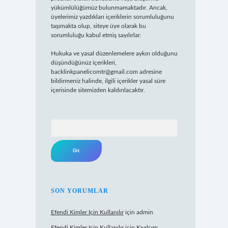
yükümlülüğümüz bulunmamaktadır. Ancak,
üyelerimiz yazdıkları içeriklerin sorumluluğunu
taşımakta olup, siteye üye olarak bu
sorumluluğu kabul etmiş sayılırlar.
Hukuka ve yasal düzenlemelere aykırı olduğunu
düşündüğünüz içerikleri,
backlinkpanelicomtr@gmail.com
adresine
bildirmeniz halinde, ilgili içerikler yasal süre
içerisinde sitemizden kaldırılacaktır.
Arama
SON YORUMLAR
Efendi Kimler Için Kullanılır
için
admin
Efendi Kimler Için Kullanılır
için
Kıvılcım