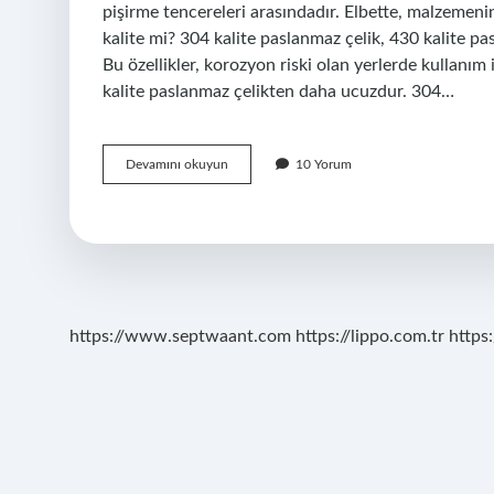
pişirme tencereleri arasındadır. Elbette, malzemenin
kalite mi? 304 kalite paslanmaz çelik, 430 kalite p
Bu özellikler, korozyon riski olan yerlerde kullanım
kalite paslanmaz çelikten daha ucuzdur. 304…
304
Devamını okuyun
10 Yorum
Çelik
Kaliteli
Mi
https://www.septwaant.com
https://lippo.com.tr
https