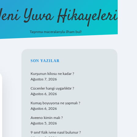
eni Yuva Hikayeleri
Taşınma maceralarıyla ilham bul!
tulipbet yeni giriş
SIDEBAR
SON YAZILAR
Kurşunun kilosu ne kadar ?
Ağustos 7, 2026
Cücenler hangi uygarlıktır ?
Ağustos 6, 2026
Kumaş boyuyorsa ne yapmalı ?
Ağustos 6, 2026
Aveeno kimin malı ?
Ağustos 5, 2026
9 sınıf fizik ivme nasıl bulunur ?