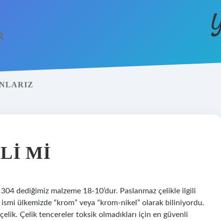
Y
ANLARIZ
LI MI
 304 dediğimiz malzeme 18-10’dur. Paslanmaz çelikle ilgili
ismi ülkemizde “krom” veya “krom-nikel” olarak biliniyordu.
elik. Çelik tencereler toksik olmadıkları için en güvenli