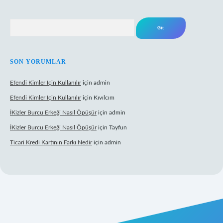
Arama
SON YORUMLAR
Efendi Kimler Için Kullanılır
için
admin
Efendi Kimler Için Kullanılır
için
Kıvılcım
İKizler Burcu Erkeği Nasıl Öpüşür
için
admin
İKizler Burcu Erkeği Nasıl Öpüşür
için
Tayfun
Ticari Kredi Kartının Farkı Nedir
için
admin
eni giriş