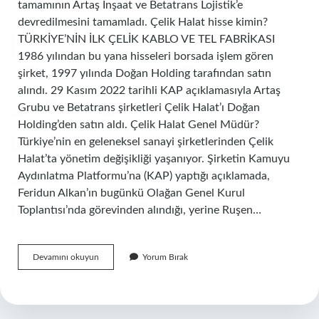
tamamının Artaş İnşaat ve Betatrans Lojistik’e
devredilmesini tamamladı. Çelik Halat hisse kimin?
TÜRKİYE’NİN İLK ÇELİK KABLO VE TEL FABRİKASI
1986 yılından bu yana hisseleri borsada işlem gören
şirket, 1997 yılında Doğan Holding tarafından satın
alındı. 29 Kasım 2022 tarihli KAP açıklamasıyla Artaş
Grubu ve Betatrans şirketleri Çelik Halat’ı Doğan
Holding’den satın aldı. Çelik Halat Genel Müdür?
Türkiye’nin en geleneksel sanayi şirketlerinden Çelik
Halat’ta yönetim değişikliği yaşanıyor. Şirketin Kamuyu
Aydınlatma Platformu’na (KAP) yaptığı açıklamada,
Feridun Alkan’ın bugünkü Olağan Genel Kurul
Toplantısı’nda görevinden alındığı, yerine Ruşen…
Çelik
Devamını okuyun
Yorum Bırak
Halat
Sahibi
Kimdir