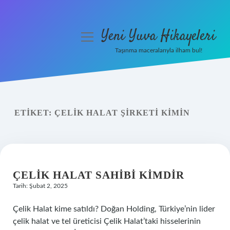
Yeni Yuva Hikayeleri
menüyü
aç
Taşınma maceralarıyla ilham bul!
Anasayfa
Gizlilik Politikası
ETIKET:
ÇELIK HALAT ŞIRKETI KIMIN
Yasal Uyarı
Hakkımızda
ÇELIK HALAT SAHIBI KIMDIR
Tarih: Şubat 2, 2025
Çelik Halat kime satıldı? Doğan Holding, Türkiye’nin lider
çelik halat ve tel üreticisi Çelik Halat’taki hisselerinin