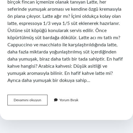
birçok fincan içmenize olanak tanıyan Latte, her
seferinde yumuşak aroması ve kendine özgü kremasıyla
ön plana çıkıyor. Latte ağır mı? İçimi oldukça kolay olan
latte, espressoya 1/3 veya 1/5 süt eklenerek hazırlanır.
Üstüne süt köpüğü konularak servis edilir. Önce
köpürtülmüş süt bardağa dökülür. Latte acı mı tatlı mı?
Cappuccino ve macchiato ile karşılaştırıldığında latte,
daha fazla miktarda yoğunlaştırılmış süt içerdiğinden
daha yumuşak, biraz daha tatlı bir tada sahiptir. En hafif
kahve hangisi? Arabica kahvesi: Düşük asitliği ve
yumuşak aromasıyla bilinir. En hafif kahve latte mi?
Ayrıca daha yumuşak bir dokuya sahip…
Latte
Devamını okuyun
Yorum Bırak
Hafif
Mi