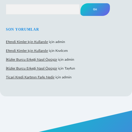
Arama
SON YORUMLAR
Efendi Kimler Için Kullanılır
için
admin
Efendi Kimler Için Kullanılır
için
Kıvılcım
İKizler Burcu Erkeği Nasıl Öpüşür
için
admin
İKizler Burcu Erkeği Nasıl Öpüşür
için
Tayfun
Ticari Kredi Kartının Farkı Nedir
için
admin
yeni giriş