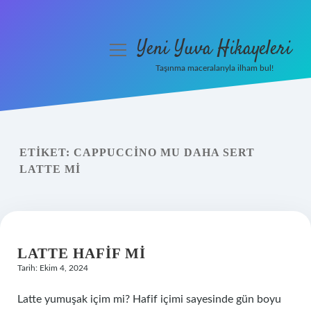
Yeni Yuva Hikayeleri
menüyü
aç
Taşınma maceralarıyla ilham bul!
Anasayfa
Gizlilik Politikası
ETIKET:
CAPPUCCINO MU DAHA SERT
Yasal Uyarı
LATTE MI
Hakkımızda
LATTE HAFIF MI
Tarih: Ekim 4, 2024
Latte yumuşak içim mi? Hafif içimi sayesinde gün boyu