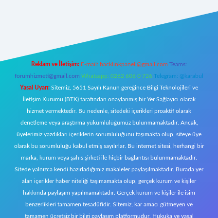
eni giriş
Reklam ve İletişim:
E-mail:
backlinkpaneli@gmail.com
Teams:
forumhizmeti@gmail.com
Whatsapp: 0262 606 0 726
Telegram: @karabul
Yasal Uyarı:
Sitemiz, 5651 Sayılı Kanun gereğince Bilgi Teknolojileri ve
İletişim Kurumu (BTK) tarafından onaylanmış bir Yer Sağlayıcı olarak
hizmet vermektedir. Bu nedenle, sitedeki içerikleri proaktif olarak
denetleme veya araştırma yükümlülüğümüz bulunmamaktadır. Ancak,
üyelerimiz yazdıkları içeriklerin sorumluluğunu taşımakta olup, siteye üye
olarak bu sorumluluğu kabul etmiş sayılırlar. Bu internet sitesi, herhangi bir
marka, kurum veya şahıs şirketi ile hiçbir bağlantısı bulunmamaktadır.
Sitede yalnızca kendi hazırladığımız makaleler paylaşılmaktadır. Burada yer
alan içerikler haber niteliği taşımamakta olup, gerçek kurum ve kişiler
hakkında paylaşım yapılmamaktadır. Gerçek kurum ve kişiler ile isim
benzerlikleri tamamen tesadüfidir. Sitemiz, kar amacı gütmeyen ve
tamamen ücretsiz bir bilgi paylaşım platformudur. Hukuka ve yasal