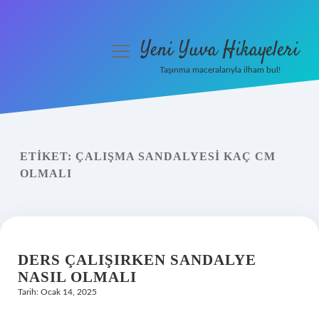
Yeni Yuva Hikayeleri
menüyü
aç
Taşınma maceralarıyla ilham bul!
Anasayfa
Gizlilik Politikası
ETIKET:
ÇALIŞMA SANDALYESI KAÇ CM
Yasal Uyarı
OLMALI
Hakkımızda
DERS ÇALIŞIRKEN SANDALYE
NASIL OLMALI
Tarih: Ocak 14, 2025