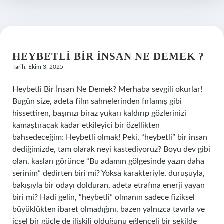
?
HEYBETLI BIR INSAN NE DEMEK ?
Tarih: Ekim 3, 2025
Heybetli Bir İnsan Ne Demek? Merhaba sevgili okurlar!
Bugün size, adeta film sahnelerinden fırlamış gibi
hissettiren, başınızı biraz yukarı kaldırıp gözlerinizi
kamaştıracak kadar etkileyici bir özellikten
bahsedeceğim: Heybetli olmak! Peki, “heybetli” bir insan
dediğimizde, tam olarak neyi kastediyoruz? Boyu dev gibi
olan, kasları görünce “Bu adamın gölgesinde yazın daha
serinim” dedirten biri mi? Yoksa karakteriyle, duruşuyla,
bakışıyla bir odayı dolduran, adeta etrafına enerji yayan
biri mi? Hadi gelin, “heybetli” olmanın sadece fiziksel
büyüklükten ibaret olmadığını, bazen yalnızca tavırla ve
içsel bir güçle de ilişkili olduğunu eğlenceli bir şekilde