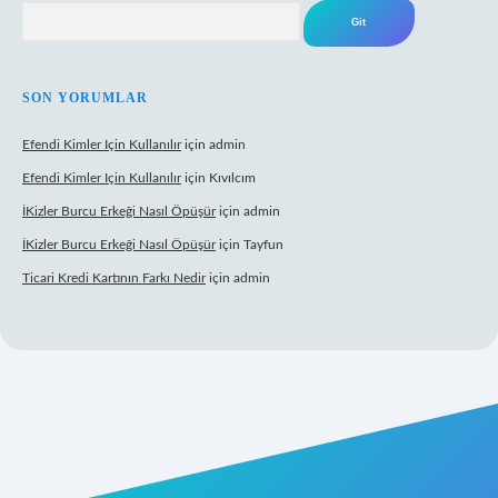
Arama
SON YORUMLAR
Efendi Kimler Için Kullanılır
için
admin
Efendi Kimler Için Kullanılır
için
Kıvılcım
İKizler Burcu Erkeği Nasıl Öpüşür
için
admin
İKizler Burcu Erkeği Nasıl Öpüşür
için
Tayfun
Ticari Kredi Kartının Farkı Nedir
için
admin
eni giriş