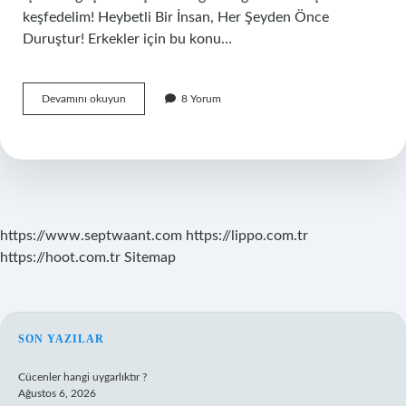
keşfedelim! Heybetli Bir İnsan, Her Şeyden Önce
Duruştur! Erkekler için bu konu…
Heybetli
Devamını okuyun
8 Yorum
bir
insan
ne
demek
?
https://www.septwaant.com
https://lippo.com.tr
https://hoot.com.tr
Sitemap
SIDEBAR
SON YAZILAR
Cücenler hangi uygarlıktır ?
Ağustos 6, 2026