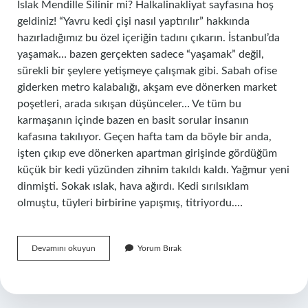
Islak Mendille Silinir mi? Halkalinakliyat sayfasına hoş
geldiniz! “Yavru kedi çişi nasıl yaptırılır” hakkında
hazırladığımız bu özel içeriğin tadını çıkarın. İstanbul’da
yaşamak… bazen gerçekten sadece “yaşamak” değil,
sürekli bir şeylere yetişmeye çalışmak gibi. Sabah ofise
giderken metro kalabalığı, akşam eve dönerken market
poşetleri, arada sıkışan düşünceler… Ve tüm bu
karmaşanın içinde bazen en basit sorular insanın
kafasına takılıyor. Geçen hafta tam da böyle bir anda,
işten çıkıp eve dönerken apartman girişinde gördüğüm
küçük bir kedi yüzünden zihnim takıldı kaldı. Yağmur yeni
dinmişti. Sokak ıslak, hava ağırdı. Kedi sırılsıklam
olmuştu, tüyleri birbirine yapışmış, titriyordu.…
Yavru
Devamını okuyun
Yorum Bırak
kedi
çişi
nasıl
yaptırılır