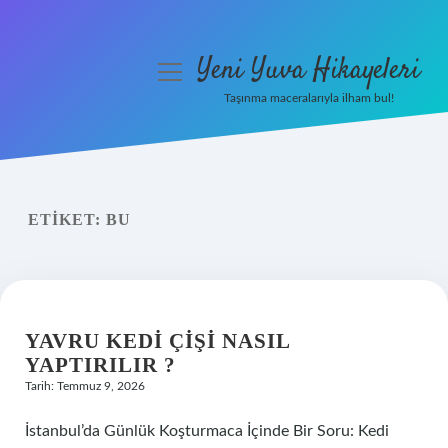
Yeni Yuva Hikayeleri
menüyü
aç
Taşınma maceralarıyla ilham bul!
Anasayfa
Gizlilik Politikası
ETIKET:
BU
Yasal Uyarı
Hakkımızda
YAVRU KEDI ÇIŞI NASIL
YAPTIRILIR ?
Tarih: Temmuz 9, 2026
İstanbul’da Günlük Koşturmaca İçinde Bir Soru: Kedi