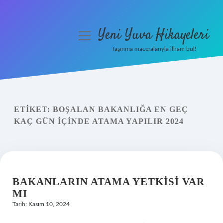
Yeni Yuva Hikayeleri
menüyü
aç
Taşınma maceralarıyla ilham bul!
Anasayfa
Gizlilik Politikası
ETIKET:
BOŞALAN BAKANLIĞA EN GEÇ
Yasal Uyarı
KAÇ GÜN IÇINDE ATAMA YAPILIR 2024
Hakkımızda
BAKANLARIN ATAMA YETKISI VAR
MI
Tarih: Kasım 10, 2024