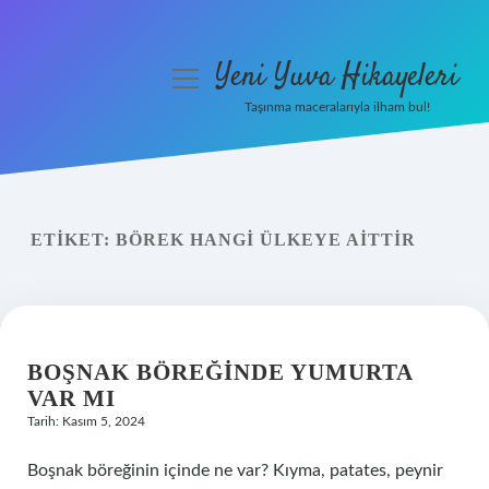
Yeni Yuva Hikayeleri
menüyü
aç
Taşınma maceralarıyla ilham bul!
Anasayfa
Gizlilik Politikası
ETIKET:
BÖREK HANGI ÜLKEYE AITTIR
Yasal Uyarı
Hakkımızda
BOŞNAK BÖREĞINDE YUMURTA
VAR MI
Tarih: Kasım 5, 2024
Boşnak böreğinin içinde ne var? Kıyma, patates, peynir