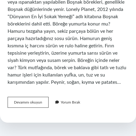
veya ıspanaktan yapılabilen Boşnak börekleri, genellikle
Boşnak düğünlerinde yenir. Lonely Planet, 2012 yılında
“Dünyanın En İyi Sokak Yemeği” adlı kitabına Boşnak
böreklerini dahil etti. Böreğe yumurta konur mu?
Hamuru tezgaha yayın, sekiz parçaya bölün ve her
parçaya hazırladığınız sosu sürün. Hamurun geniş
kısmına iç harcını sürün ve rulo haline getirin. Fırın
tepsisine yerleştirin, üzerine yumurta sarısı sürün ve
siyah kimyon veya susam serpin. Böreğin içinde neler
var? Türk mutfağında, börek ve baklava gibi tatlı ve tuzlu
hamur işleri için kullanılan yufka, un, tuz ve su
karışımından yapılır. Peynir, soğan, kıyma ve patates…
Boşnak
Devamını okuyun
Yorum Bırak
Böreğinde
Yumurta
Var
Mı