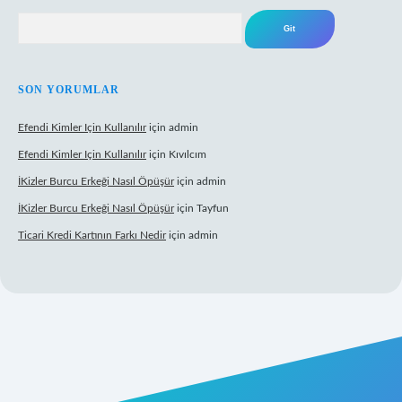
Arama
SON YORUMLAR
Efendi Kimler Için Kullanılır
için
admin
Efendi Kimler Için Kullanılır
için
Kıvılcım
İKizler Burcu Erkeği Nasıl Öpüşür
için
admin
İKizler Burcu Erkeği Nasıl Öpüşür
için
Tayfun
Ticari Kredi Kartının Farkı Nedir
için
admin
yeni giriş