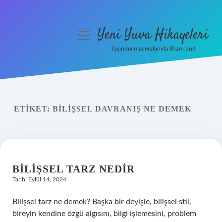
Yeni Yuva Hikayeleri
menüyü
aç
Taşınma maceralarıyla ilham bul!
Anasayfa
Gizlilik Politikası
ETIKET:
BILIŞSEL DAVRANIŞ NE DEMEK
Yasal Uyarı
Hakkımızda
BILIŞSEL TARZ NEDIR
Tarih: Eylül 14, 2024
Bilişsel tarz ne demek? Başka bir deyişle, bilişsel stil,
bireyin kendine özgü algısını, bilgi işlemesini, problem