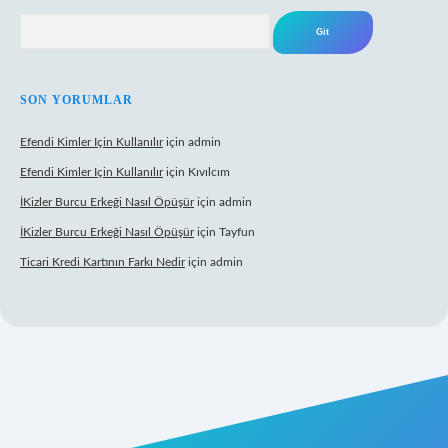
Arama
SON YORUMLAR
Efendi Kimler Için Kullanılır
için
admin
Efendi Kimler Için Kullanılır
için
Kıvılcım
İKizler Burcu Erkeği Nasıl Öpüşür
için
admin
İKizler Burcu Erkeği Nasıl Öpüşür
için
Tayfun
Ticari Kredi Kartının Farkı Nedir
için
admin
 yeni giriş