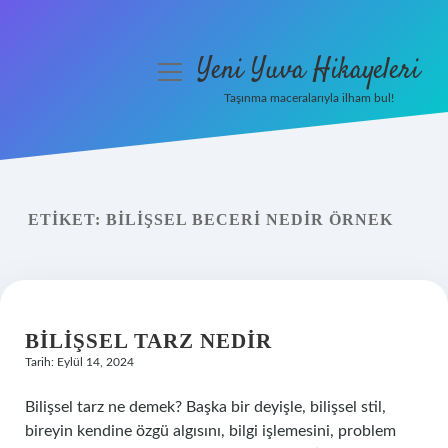
Yeni Yuva Hikayeleri
menüyü
aç
Taşınma maceralarıyla ilham bul!
Anasayfa
Gizlilik Politikası
ETIKET:
BILIŞSEL BECERI NEDIR ÖRNEK
Yasal Uyarı
Hakkımızda
BILIŞSEL TARZ NEDIR
Tarih: Eylül 14, 2024
Bilişsel tarz ne demek? Başka bir deyişle, bilişsel stil,
bireyin kendine özgü algısını, bilgi işlemesini, problem