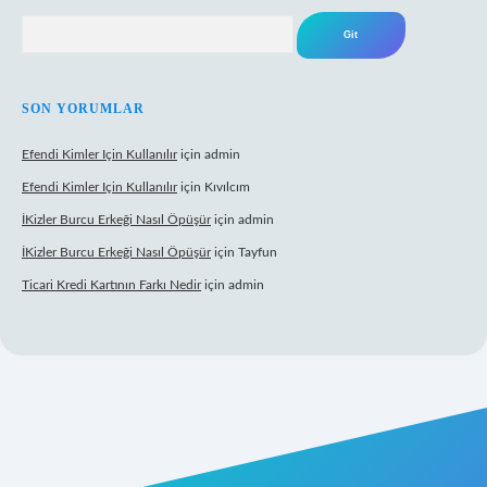
Arama
SON YORUMLAR
Efendi Kimler Için Kullanılır
için
admin
Efendi Kimler Için Kullanılır
için
Kıvılcım
İKizler Burcu Erkeği Nasıl Öpüşür
için
admin
İKizler Burcu Erkeği Nasıl Öpüşür
için
Tayfun
Ticari Kredi Kartının Farkı Nedir
için
admin
eni giriş