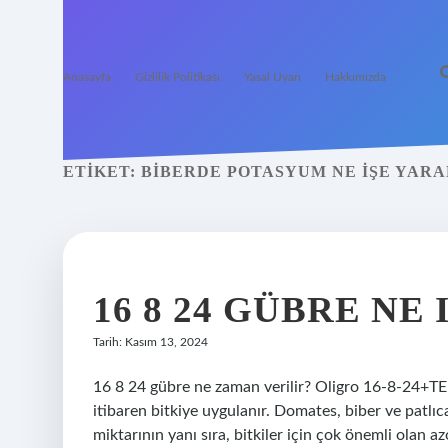
Anasayfa
Gizlilik Politikası
Yasal Uyarı
Hakkımızda
ETIKET:
BIBERDE POTASYUM NE IŞE YAR
16 8 24 GÜBRE NE
Tarih: Kasım 13, 2024
16 8 24 gübre ne zaman verilir? Oligro 16-8-24+TE
itibaren bitkiye uygulanır. Domates, biber ve patlı
miktarının yanı sıra, bitkiler için çok önemli olan a