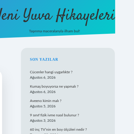
eni Yuva Hikayeleri
Taşınma maceralarıyla ilham bul!
tulipbet yeni giriş
SIDEBAR
SON YAZILAR
Cücenler hangi uygarlıktır ?
Ağustos 6, 2026
Kumaş boyuyorsa ne yapmalı ?
Ağustos 6, 2026
Aveeno kimin malı ?
Ağustos 5, 2026
9 sınıf fizik ivme nasıl bulunur ?
Ağustos 3, 2026
60 inç TV’nin en boy ölçüleri nedir ?