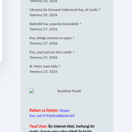
Temmuz 30, 2026
Ukrayna’da Osmanlı hakimiyeti kaç yıl sürdü ?
Temmuz 29, 2026
Bakirelik kaç yaşında bozulabilir ?
Temmuz 27, 2026
Koç erkeği severse ne yapar ?
Temmuz 27, 2026
Kaç çeşit pancar türü vardır ?
Temmuz 25, 2026
III. Petro nasıl öldü ?
Temmuz 23, 2026
Reklam ve İletişim:
Skype:
live:.cid.575569c608265c69
Yasal Uyarı:
Bu internet sitesi, herhangi bir
marka, kurum veya şahıs şirketi ile hiçbir