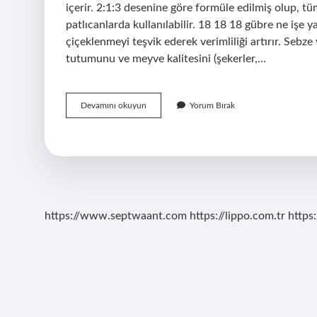
içerir. 2:1:3 desenine göre formüle edilmiş olup, t
patlıcanlarda kullanılabilir. 18 18 18 gübre ne işe ya
çiçeklenmeyi teşvik ederek verimliliği artırır. Se
tutumunu ve meyve kalitesini (şekerler,…
16
Devamını okuyun
Yorum Bırak
8
24
Gübre
Ne
Işe
Yarar
https://www.septwaant.com
https://lippo.com.tr
https