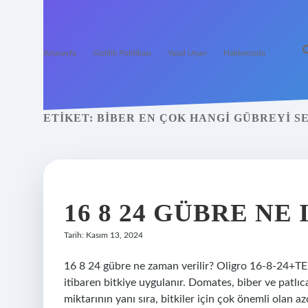
Anasayfa
Gizlilik Politikası
Yasal Uyarı
Hakkımızda
ETIKET:
BIBER EN ÇOK HANGI GÜBREYI S
16 8 24 GÜBRE NE
Tarih: Kasım 13, 2024
16 8 24 gübre ne zaman verilir? Oligro 16-8-24+TE
itibaren bitkiye uygulanır. Domates, biber ve patlı
miktarının yanı sıra, bitkiler için çok önemli olan a