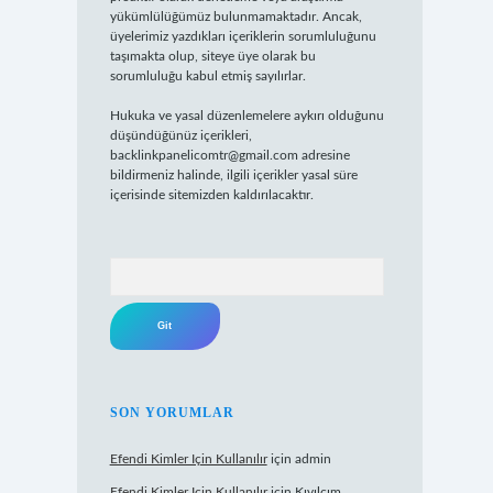
yükümlülüğümüz bulunmamaktadır. Ancak,
üyelerimiz yazdıkları içeriklerin sorumluluğunu
taşımakta olup, siteye üye olarak bu
sorumluluğu kabul etmiş sayılırlar.
Hukuka ve yasal düzenlemelere aykırı olduğunu
düşündüğünüz içerikleri,
backlinkpanelicomtr@gmail.com
adresine
bildirmeniz halinde, ilgili içerikler yasal süre
içerisinde sitemizden kaldırılacaktır.
Arama
SON YORUMLAR
Efendi Kimler Için Kullanılır
için
admin
Efendi Kimler Için Kullanılır
için
Kıvılcım