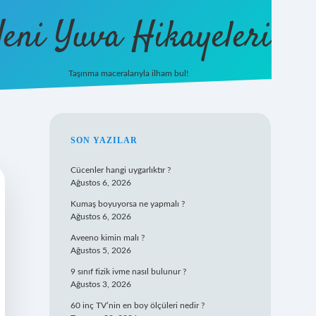
eni Yuva Hikayeleri
Taşınma maceralarıyla ilham bul!
tulipbet yeni giriş
SIDEBAR
SON YAZILAR
Cücenler hangi uygarlıktır ?
Ağustos 6, 2026
Kumaş boyuyorsa ne yapmalı ?
Ağustos 6, 2026
Aveeno kimin malı ?
Ağustos 5, 2026
9 sınıf fizik ivme nasıl bulunur ?
Ağustos 3, 2026
60 inç TV’nin en boy ölçüleri nedir ?