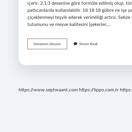
içerir. 2:1:3 desenine göre formüle edilmiş olup, t
patlıcanlarda kullanılabilir. 18 18 18 gübre ne işe ya
çiçeklenmeyi teşvik ederek verimliliği artırır. Se
tutumunu ve meyve kalitesini (şekerler,…
16
Devamını okuyun
Yorum Bırak
8
24
Gübre
Ne
Işe
Yarar
https://www.septwaant.com
https://lippo.com.tr
https