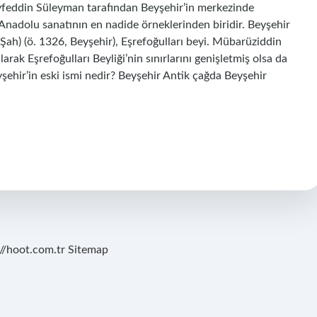
yfeddin Süleyman tarafından Beyşehir’in merkezinde
Anadolu sanatının en nadide örneklerinden biridir. Beyşehir
Şah) (ö. 1326, Beyşehir), Eşrefoğulları beyi. Mübarüziddin
rak Eşrefoğulları Beyliği’nin sınırlarını genişletmiş olsa da
yşehir’in eski ismi nedir? Beyşehir Antik çağda Beyşehir
://hoot.com.tr
Sitemap