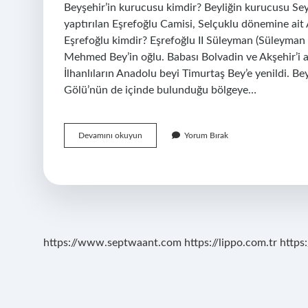
Beyşehir’in kurucusu kimdir? Beyliğin kurucusu Se
yaptırılan Eşrefoğlu Camisi, Selçuklu dönemine ait 
Eşrefoğlu kimdir? Eşrefoğlu II Süleyman (Süleyman 
Mehmed Bey’in oğlu. Babası Bolvadin ve Akşehir’i ala
İlhanlıların Anadolu beyi Timurtaş Bey’e yenildi. Be
Gölü’nün de içinde bulunduğu bölgeye…
Beyşehir
Devamını okuyun
Yorum Bırak
Hangi
Beylik
https://www.septwaant.com
https://lippo.com.tr
https