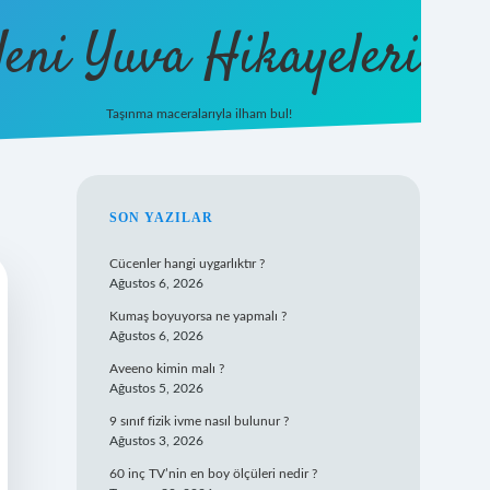
eni Yuva Hikayeleri
Taşınma maceralarıyla ilham bul!
tulipbet yeni giriş
SIDEBAR
SON YAZILAR
Cücenler hangi uygarlıktır ?
Ağustos 6, 2026
Kumaş boyuyorsa ne yapmalı ?
Ağustos 6, 2026
Aveeno kimin malı ?
Ağustos 5, 2026
9 sınıf fizik ivme nasıl bulunur ?
Ağustos 3, 2026
60 inç TV’nin en boy ölçüleri nedir ?