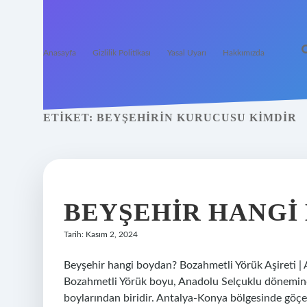
Anasayfa
Gizlilik Politikası
Yasal Uyarı
Hakkımızda
ETIKET:
BEYŞEHIRIN KURUCUSU KIMDIR
BEYŞEHIR HANGI
Tarih: Kasım 2, 2024
Beyşehir hangi boydan? Bozahmetli Yörük Aşireti |
Bozahmetli Yörük boyu, Anadolu Selçuklu dönemind
boylarından biridir. Antalya-Konya bölgesinde göçeb