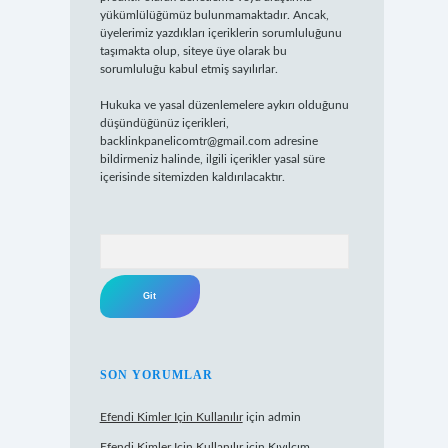
yükümlülüğümüz bulunmamaktadır. Ancak,
üyelerimiz yazdıkları içeriklerin sorumluluğunu
taşımakta olup, siteye üye olarak bu
sorumluluğu kabul etmiş sayılırlar.
Hukuka ve yasal düzenlemelere aykırı olduğunu
düşündüğünüz içerikleri,
backlinkpanelicomtr@gmail.com
adresine
bildirmeniz halinde, ilgili içerikler yasal süre
içerisinde sitemizden kaldırılacaktır.
Arama
SON YORUMLAR
Efendi Kimler Için Kullanılır
için
admin
Efendi Kimler Için Kullanılır
için
Kıvılcım