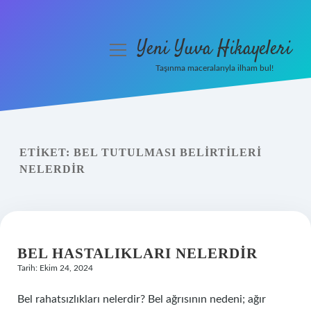
Yeni Yuva Hikayeleri
menüyü
aç
Taşınma maceralarıyla ilham bul!
Anasayfa
Gizlilik Politikası
ETIKET:
BEL TUTULMASI BELIRTILERI
Yasal Uyarı
NELERDIR
Hakkımızda
BEL HASTALIKLARI NELERDIR
Tarih: Ekim 24, 2024
Bel rahatsızlıkları nelerdir? Bel ağrısının nedeni; ağır