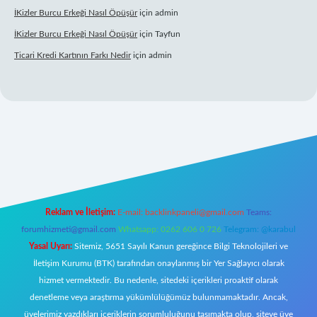
İKizler Burcu Erkeği Nasıl Öpüşür
için
admin
İKizler Burcu Erkeği Nasıl Öpüşür
için
Tayfun
Ticari Kredi Kartının Farkı Nedir
için
admin
ni giriş
Reklam ve İletişim:
E-mail:
backlinkpaneli@gmail.com
Teams:
forumhizmeti@gmail.com
Whatsapp: 0262 606 0 726
Telegram: @karabul
Yasal Uyarı:
Sitemiz, 5651 Sayılı Kanun gereğince Bilgi Teknolojileri ve
İletişim Kurumu (BTK) tarafından onaylanmış bir Yer Sağlayıcı olarak
hizmet vermektedir. Bu nedenle, sitedeki içerikleri proaktif olarak
denetleme veya araştırma yükümlülüğümüz bulunmamaktadır. Ancak,
üyelerimiz yazdıkları içeriklerin sorumluluğunu taşımakta olup, siteye üye