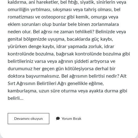
kaldırma, ani hareketler, bel fıtığı, siyatik, sinirlerin veya
omuriliğin yırtılması, sıkışması veya tahriş olması, bel
romatizması ve osteoporoz gibi kemik, omurga veya
eklem sorunları olup bunlar bele binen zorlanmalara
neden olur. Bel ağrısı ne zaman tehlikeli? Belinizde veya
genital bölgenizde uyuşma, bacaklarda güç kaybı,
yürürken denge kaybı, idrar yapmada zorluk, idrar
kontrolünde bozulma, bağırsak kontrolünde bozulma gibi
belirtileriniz varsa veya ağrının şiddeti artıyorsa ve
durumunuz her geçen gün kötüleşiyorsa derhal bir
doktora başvurmalısınız. Bel ağrısının belirtisi nedir? Alt
Sırt Ağrısının Belirtileri Ağrı genellikle eğilme,
kamburlaşma, uzun süre oturma veya ayakta durma gibi
belirli…
Bel
Devamını okuyun
Yorum Bırak
Hastalıkları
Nelerdir