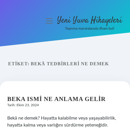
Yeni Yuva Hikayeleri
menüyü
aç
Taşınma maceralarıyla ilham bul!
Anasayfa
Gizlilik Politikası
ETIKET:
BEKĀ TEDBIRLERI NE DEMEK
Yasal Uyarı
Hakkımızda
BEKA ISMI NE ANLAMA GELIR
Tarih: Ekim 23, 2024
Bekā ne demek? Hayatta kalabilme veya yaşayabilirlik,
hayatta kalma veya varlığını sürdürme yeteneğidir.