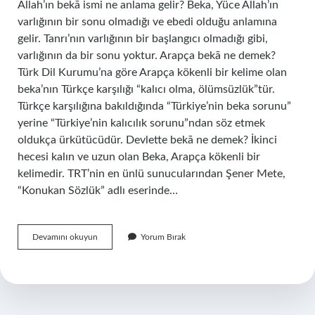
Allah’ın bekā ismi ne anlama gelir? Beka, Yüce Allah’ın
varlığının bir sonu olmadığı ve ebedi olduğu anlamına
gelir. Tanrı’nın varlığının bir başlangıcı olmadığı gibi,
varlığının da bir sonu yoktur. Arapça bekā ne demek?
Türk Dil Kurumu’na göre Arapça kökenli bir kelime olan
beka’nın Türkçe karşılığı “kalıcı olma, ölümsüzlük”tür.
Türkçe karşılığına bakıldığında “Türkiye’nin beka sorunu”
yerine “Türkiye’nin kalıcılık sorunu”ndan söz etmek
oldukça ürkütücüdür. Devlette bekā ne demek? İkinci
hecesi kalın ve uzun olan Beka, Arapça kökenli bir
kelimedir. TRT’nin en ünlü sunucularından Şener Mete,
“Konukan Sözlük” adlı eserinde…
Beka
Devamını okuyun
Yorum Bırak
Ismi
Ne
Anlama
Gelir