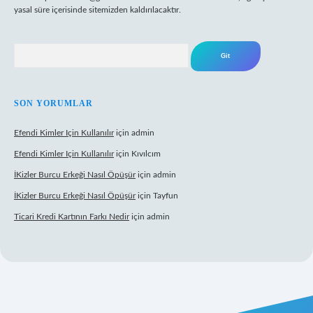
yasal süre içerisinde sitemizden kaldırılacaktır.
Arama
SON YORUMLAR
Efendi Kimler Için Kullanılır
için
admin
Efendi Kimler Için Kullanılır
için
Kıvılcım
İKizler Burcu Erkeği Nasıl Öpüşür
için
admin
İKizler Burcu Erkeği Nasıl Öpüşür
için
Tayfun
Ticari Kredi Kartının Farkı Nedir
için
admin
yeni giriş