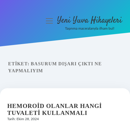
Yeni Yuva Hikayeleri
menüyü
aç
Taşınma maceralarıyla ilham bul!
Anasayfa
Gizlilik Politikası
ETIKET:
BASURUM DIŞARI ÇIKTI NE
Yasal Uyarı
YAPMALIYIM
Hakkımızda
HEMOROID OLANLAR HANGI
TUVALETI KULLANMALI
Tarih: Ekim 28, 2024