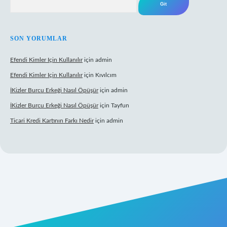
SON YORUMLAR
Efendi Kimler Için Kullanılır
için
admin
Efendi Kimler Için Kullanılır
için
Kıvılcım
İKizler Burcu Erkeği Nasıl Öpüşür
için
admin
İKizler Burcu Erkeği Nasıl Öpüşür
için
Tayfun
Ticari Kredi Kartının Farkı Nedir
için
admin
yeni giriş