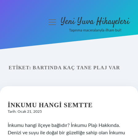
Yeni Yuva Hikayeleri
menüyü
aç
Taşınma maceralarıyla ilham bul!
Anasayfa
Gizlilik Politikası
ETIKET:
BARTINDA KAÇ TANE PLAJ VAR
Yasal Uyarı
Hakkımızda
İNKUMU HANGI SEMTTE
Tarih: Ocak 21, 2025
İnkumu hangi ilçeye bağlıdır? İnkumu Plajı Hakkında.
Denizi ve suyu ile doğal bir güzelliğe sahip olan İnkumu