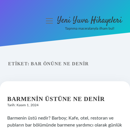
Yeni Yuva Hikayeleri
menüyü
aç
Taşınma maceralarıyla ilham bul!
Anasayfa
Gizlilik Politikası
ETIKET:
BAR ÖNÜNE NE DENIR
Yasal Uyarı
Hakkımızda
BARMENIN ÜSTÜNE NE DENIR
Tarih: Kasım 1, 2024
Barmenin üstü nedir? Barboy; Kafe, otel, restoran ve
pubların bar bölümünde barmene yardımcı olarak günlük