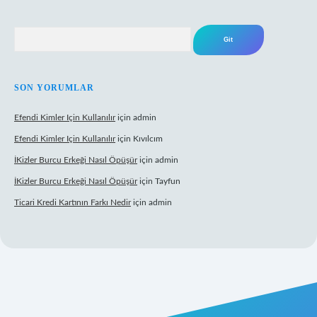
Arama
SON YORUMLAR
Efendi Kimler Için Kullanılır
için
admin
Efendi Kimler Için Kullanılır
için
Kıvılcım
İKizler Burcu Erkeği Nasıl Öpüşür
için
admin
İKizler Burcu Erkeği Nasıl Öpüşür
için
Tayfun
Ticari Kredi Kartının Farkı Nedir
için
admin
yeni giriş