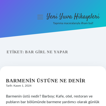
Yeni Yuva Hikayeleri
menüyü
aç
Taşınma maceralarıyla ilham bul!
Anasayfa
Gizlilik Politikası
ETIKET:
BAR GIRL NE YAPAR
Yasal Uyarı
Hakkımızda
BARMENIN ÜSTÜNE NE DENIR
Tarih: Kasım 1, 2024
Barmenin üstü nedir? Barboy; Kafe, otel, restoran ve
pubların bar bölümünde barmene yardımcı olarak günlük