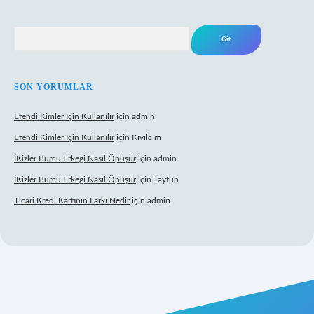
Arama
SON YORUMLAR
Efendi Kimler Için Kullanılır
için
admin
Efendi Kimler Için Kullanılır
için
Kıvılcım
İKizler Burcu Erkeği Nasıl Öpüşür
için
admin
İKizler Burcu Erkeği Nasıl Öpüşür
için
Tayfun
Ticari Kredi Kartının Farkı Nedir
için
admin
yeni giriş