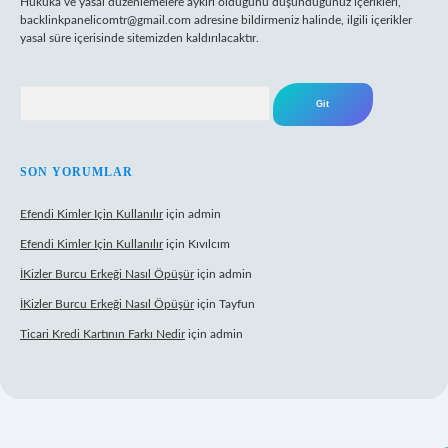
Hukuka ve yasal düzenlemelere aykırı olduğunu düşündüğünüz içerikleri,
backlinkpanelicomtr@gmail.com
adresine bildirmeniz halinde, ilgili içerikler
yasal süre içerisinde sitemizden kaldırılacaktır.
Arama
SON YORUMLAR
Efendi Kimler Için Kullanılır
için
admin
Efendi Kimler Için Kullanılır
için
Kıvılcım
İKizler Burcu Erkeği Nasıl Öpüşür
için
admin
İKizler Burcu Erkeği Nasıl Öpüşür
için
Tayfun
Ticari Kredi Kartının Farkı Nedir
için
admin