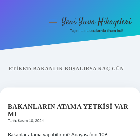
Yeni Yuva Hikayeleri
menüyü
aç
Taşınma maceralarıyla ilham bul!
Anasayfa
Gizlilik Politikası
ETIKET:
BAKANLIK BOŞALIRSA KAÇ GÜN
Yasal Uyarı
Hakkımızda
BAKANLARIN ATAMA YETKISI VAR
MI
Tarih: Kasım 10, 2024
Bakanlar atama yapabilir mi? Anayasa’nın 109.