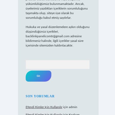
yükümlülüğümüz bulunmamaktadır. Ancak,
üyelerimiz yazdıkları içeriklerin sorumluluğunu
taşımakta olup, siteye üye olarak bu
sorumluluğu kabul etmiş sayılırlar.
Hukuka ve yasal düzenlemelere aykırı olduğunu
düşündüğünüz içerikleri,
backlinkpanelicomtr@gmail.com
adresine
bildirmeniz halinde, ilgili içerikler yasal süre
içerisinde sitemizden kaldırılacaktır.
Arama
SON YORUMLAR
Efendi Kimler Için Kullanılır
için
admin
Efendi Kimler Için Kullanılır
için
Kıvılcım