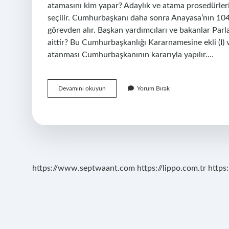
atamasını kim yapar? Adaylık ve atama prosedürleri
seçilir. Cumhurbaşkanı daha sonra Anayasa’nın 104.
görevden alır. Başkan yardımcıları ve bakanlar Pa
aittir? Bu Cumhurbaşkanlığı Kararnamesine ekli (I) ve
atanması Cumhurbaşkanının kararıyla yapılır.…
Bakanların
Devamını okuyun
Yorum Bırak
Atama
Yetkisi
Var
Mı
https://www.septwaant.com
https://lippo.com.tr
https