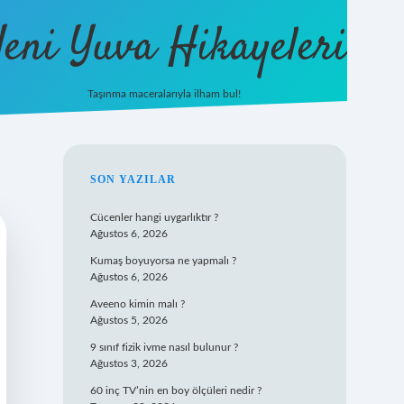
eni Yuva Hikayeleri
Taşınma maceralarıyla ilham bul!
tulipbet yeni giriş
SIDEBAR
SON YAZILAR
Cücenler hangi uygarlıktır ?
Ağustos 6, 2026
Kumaş boyuyorsa ne yapmalı ?
Ağustos 6, 2026
Aveeno kimin malı ?
Ağustos 5, 2026
9 sınıf fizik ivme nasıl bulunur ?
Ağustos 3, 2026
60 inç TV’nin en boy ölçüleri nedir ?