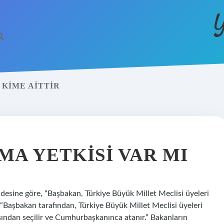
Y
KIME AITTIR
A YETKISI VAR MI
esine göre, “Başbakan, Türkiye Büyük Millet Meclisi üyeleri
“Başbakan tarafından, Türkiye Büyük Millet Meclisi üyeleri
asından seçilir ve Cumhurbaşkanınca atanır.” Bakanların