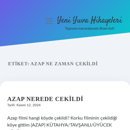
Yeni Yuva Hikayeleri
menüyü
aç
Taşınma maceralarıyla ilham bul!
Anasayfa
Gizlilik Politikası
ETIKET:
AZAP NE ZAMAN ÇEKILDI
Yasal Uyarı
Hakkımızda
AZAP NEREDE CEKILDI
Tarih: Kasım 12, 2024
Azap filmi hangi köyde çekildi? Korku filminin çekildiği
köye gittim (AZAP) KÜTAHYA/TAVŞANLI/ÜYÜCEK