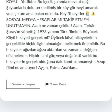
KÖYÜ – YouTube. Bu içerik şu anda mevcut değil.
Şeytanlarla dolu terk edilmiş bir köy görmeyi umarak
yola çıktım ama bakın ne oldu. Keyifli seyirler
SOSYAL MEDYA HESAPLARIMI TAKİP ETMEYİ
UNUTMAYIN. Azap ne zaman çekildi? Azap, Türkân
Şoray’ın yönettiği 1973 yapımı Türk filmidir. Büyücek
Köyü hikayesi gerçek mi? Üyücek köyü hikayelerinin
gerçeklikle hiçbir ilgisi olmadığını belirtmek önemlidir. Bu
hikayeler ağızdan ağıza aktarılan ve zamanla değişen
efsanelerdir. Hiçbir ilahi güç veya doğaüstü varlık bu
hikayelerin gerçek olduğuna dair kanıt sunmamıştır. Azap
filmi ne anlatıyor? Ayşin, Fatma Ana’dan…
Azap
Devamını okuyun
Yorum Bırak
Nerede
Cekildi