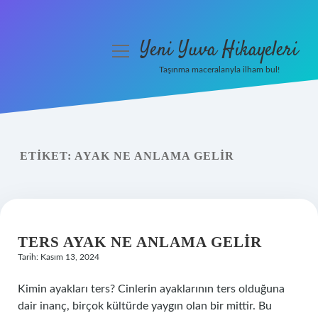
Yeni Yuva Hikayeleri
menüyü
aç
Taşınma maceralarıyla ilham bul!
Anasayfa
Gizlilik Politikası
ETIKET:
AYAK NE ANLAMA GELIR
Yasal Uyarı
Hakkımızda
TERS AYAK NE ANLAMA GELIR
Tarih: Kasım 13, 2024
Kimin ayakları ters? Cinlerin ayaklarının ters olduğuna
dair inanç, birçok kültürde yaygın olan bir mittir. Bu