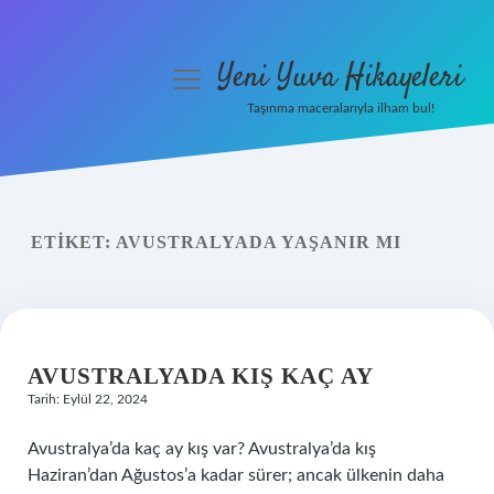
Yeni Yuva Hikayeleri
menüyü
aç
Taşınma maceralarıyla ilham bul!
Anasayfa
Gizlilik Politikası
ETIKET:
AVUSTRALYADA YAŞANIR MI
Yasal Uyarı
Hakkımızda
AVUSTRALYADA KIŞ KAÇ AY
Tarih: Eylül 22, 2024
Avustralya’da kaç ay kış var? Avustralya’da kış
Haziran’dan Ağustos’a kadar sürer; ancak ülkenin daha