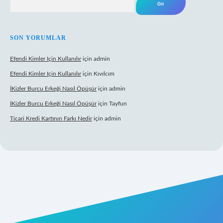
SON YORUMLAR
Efendi Kimler Için Kullanılır
için
admin
Efendi Kimler Için Kullanılır
için
Kıvılcım
İKizler Burcu Erkeği Nasıl Öpüşür
için
admin
İKizler Burcu Erkeği Nasıl Öpüşür
için
Tayfun
Ticari Kredi Kartının Farkı Nedir
için
admin
yeni giriş