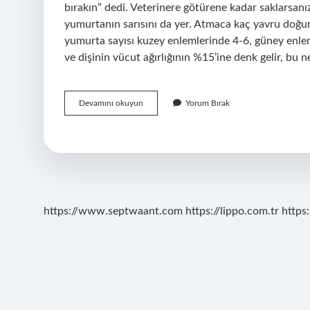
bırakın” dedi. Veterinere götürene kadar saklarsanız
yumurtanın sarısını da yer. Atmaca kaç yavru doğuru
yumurta sayısı kuzey enlemlerinde 4-6, güney enleml
ve dişinin vücut ağırlığının %15’ine denk gelir, bu
Atmaca
Devamını okuyun
Yorum Bırak
Yuvasını
Nereye
Yapar
https://www.septwaant.com
https://lippo.com.tr
https