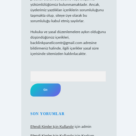
yükümlülüğümüz bulunmamaktadır. Ancak,
üyelerimiz yazdıkları içeriklerin sorumluluğunu
taşımakta olup, siteye üye olarak bu
sorumluluğu kabul etmiş sayılırlar.
Hukuka ve yasal düzenlemelere aykırı olduğunu
düşündüğünüz içerikleri,
backlinkpanelicomtr@gmail.com
adresine
bildirmeniz halinde, ilgili içerikler yasal süre
içerisinde sitemizden kaldırılacaktır.
Arama
SON YORUMLAR
Efendi Kimler Için Kullanılır
için
admin
Efendi Kimler Için Kullanılır
için
Kıvılcım