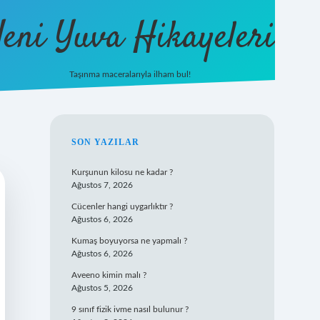
eni Yuva Hikayeleri
Taşınma maceralarıyla ilham bul!
tulipbet yeni giriş
SIDEBAR
SON YAZILAR
Kurşunun kilosu ne kadar ?
Ağustos 7, 2026
Cücenler hangi uygarlıktır ?
Ağustos 6, 2026
Kumaş boyuyorsa ne yapmalı ?
Ağustos 6, 2026
Aveeno kimin malı ?
Ağustos 5, 2026
9 sınıf fizik ivme nasıl bulunur ?