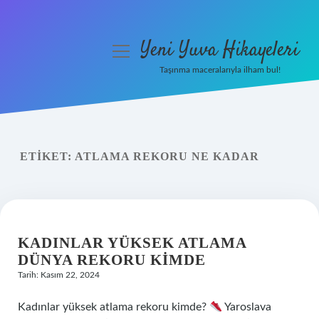
Yeni Yuva Hikayeleri
menüyü
aç
Taşınma maceralarıyla ilham bul!
Anasayfa
Gizlilik Politikası
ETIKET:
ATLAMA REKORU NE KADAR
Yasal Uyarı
Hakkımızda
KADINLAR YÜKSEK ATLAMA
DÜNYA REKORU KIMDE
Tarih: Kasım 22, 2024
Kadınlar yüksek atlama rekoru kimde?
Yaroslava