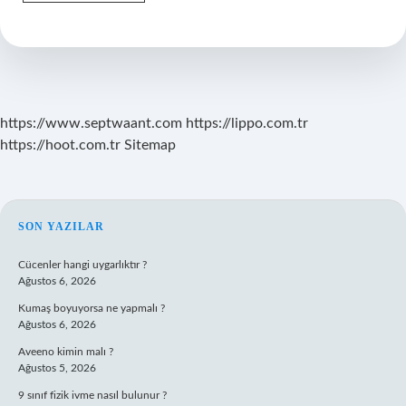
Yüksek
Atlama
Dünya
Rekoru
Kimde
https://www.septwaant.com
https://lippo.com.tr
https://hoot.com.tr
Sitemap
SIDEBAR
SON YAZILAR
Cücenler hangi uygarlıktır ?
Ağustos 6, 2026
Kumaş boyuyorsa ne yapmalı ?
Ağustos 6, 2026
Aveeno kimin malı ?
Ağustos 5, 2026
9 sınıf fizik ivme nasıl bulunur ?