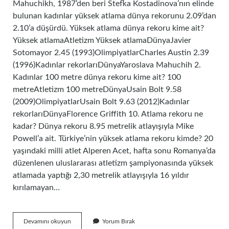
Mahuchikh, 1987’den beri Stefka Kostadinova’nın elinde
bulunan kadınlar yüksek atlama dünya rekorunu 2.09’dan
2.10’a düşürdü. Yüksek atlama dünya rekoru kime ait?
Yüksek atlamaAtletizm Yüksek atlamaDünyaJavier
Sotomayor 2.45 (1993)OlimpiyatlarCharles Austin 2.39
(1996)Kadınlar rekorlarıDünyaYaroslava Mahuchih 2.
Kadınlar 100 metre dünya rekoru kime ait? 100
metreAtletizm 100 metreDünyaUsain Bolt 9.58
(2009)OlimpiyatlarUsain Bolt 9.63 (2012)Kadınlar
rekorlarıDünyaFlorence Griffith 10. Atlama rekoru ne
kadar? Dünya rekoru 8.95 metrelik atlayışıyla Mike
Powell’a ait. Türkiye’nin yüksek atlama rekoru kimde? 20
yaşındaki milli atlet Alperen Acet, hafta sonu Romanya’da
düzenlenen uluslararası atletizm şampiyonasında yüksek
atlamada yaptığı 2,30 metrelik atlayışıyla 16 yıldır
kırılamayan…
Kadınlar
Devamını okuyun
Yorum Bırak