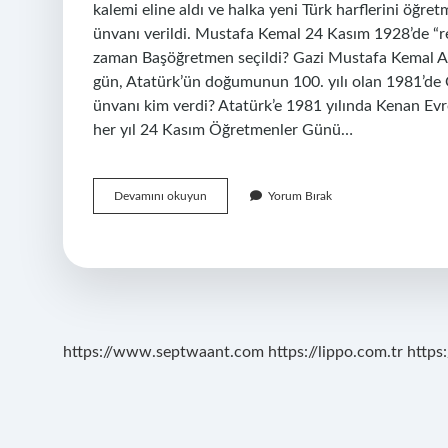
kalemi eline aldı ve halka yeni Türk harflerini öğ
ünvanı verildi. Mustafa Kemal 24 Kasım 1928’de “rek
zaman Başöğretmen seçildi? Gazi Mustafa Kemal At
gün, Atatürk’ün doğumunun 100. yılı olan 1981’de
ünvanı kim verdi? Atatürk’e 1981 yılında Kenan Evr
her yıl 24 Kasım Öğretmenler Günü…
Mustafa
Devamını okuyun
Yorum Bırak
Kemal
Atatürk
Neden
Başöğretmen
Oldu
https://www.septwaant.com
https://lippo.com.tr
https