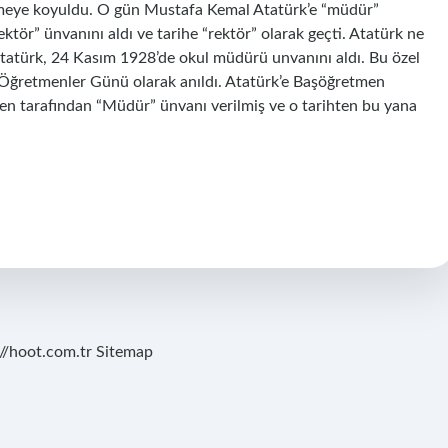
retmeye koyuldu. O gün Mustafa Kemal Atatürk’e “müdür”
tör” ünvanını aldı ve tarihe “rektör” olarak geçti. Atatürk ne
atürk, 24 Kasım 1928’de okul müdürü unvanını aldı. Bu özel
 Öğretmenler Günü olarak anıldı. Atatürk’e Başöğretmen
en tarafından “Müdür” ünvanı verilmiş ve o tarihten bu yana
://hoot.com.tr
Sitemap