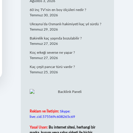
Ağustos 3, 2026
60 inç TV’nin en boy ölçüleri nedir ?
Temmuz 30, 2026
Ukrayna’da Osmanlı hakimiyeti kaç yıl sürdü ?
Temmuz 29, 2026
Bakirelik kaç yaşında bozulabilir ?
Temmuz 27, 2026
Koç erkeği severse ne yapar ?
Temmuz 27, 2026
Kaç çeşit pancar türü vardır ?
Temmuz 25, 2026
Reklam ve İletişim:
Skype:
live:.cid.575569c608265c69
Yasal Uyarı:
Bu internet sitesi, herhangi bir
marka, kurum veya şahıs şirketi ile hiçbir