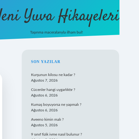
eni Yuva Hikayeleri
Taşınma maceralarıyla ilham bul!
tulipbet yeni giriş
SIDEBAR
SON YAZILAR
Kurşunun kilosu ne kadar ?
Ağustos 7, 2026
Cücenler hangi uygarlıktır ?
Ağustos 6, 2026
Kumaş boyuyorsa ne yapmalı ?
Ağustos 6, 2026
Aveeno kimin malı ?
Ağustos 5, 2026
9 sınıf fizik ivme nasıl bulunur ?