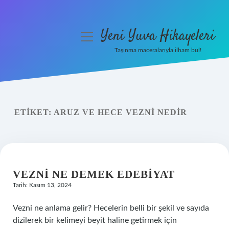
Yeni Yuva Hikayeleri
menüyü
aç
Taşınma maceralarıyla ilham bul!
Anasayfa
Gizlilik Politikası
ETIKET:
ARUZ VE HECE VEZNI NEDIR
Yasal Uyarı
Hakkımızda
VEZNI NE DEMEK EDEBIYAT
Tarih: Kasım 13, 2024
Vezni ne anlama gelir? Hecelerin belli bir şekil ve sayıda
dizilerek bir kelimeyi beyit haline getirmek için