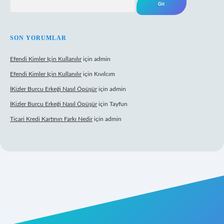
SON YORUMLAR
Efendi Kimler Için Kullanılır
için
admin
Efendi Kimler Için Kullanılır
için
Kıvılcım
İKizler Burcu Erkeği Nasıl Öpüşür
için
admin
İKizler Burcu Erkeği Nasıl Öpüşür
için
Tayfun
Ticari Kredi Kartının Farkı Nedir
için
admin
eni giriş