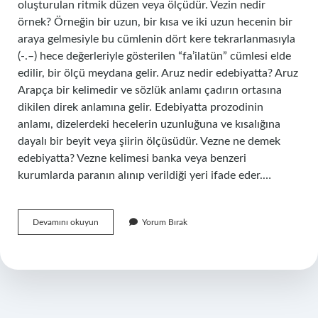
oluşturulan ritmik düzen veya ölçüdür. Vezin nedir
örnek? Örneğin bir uzun, bir kısa ve iki uzun hecenin bir
araya gelmesiyle bu cümlenin dört kere tekrarlanmasıyla
(-.–) hece değerleriyle gösterilen “fa’ilatün” cümlesi elde
edilir, bir ölçü meydana gelir. Aruz nedir edebiyatta? Aruz
Arapça bir kelimedir ve sözlük anlamı çadırın ortasına
dikilen direk anlamına gelir. Edebiyatta prozodinin
anlamı, dizelerdeki hecelerin uzunluğuna ve kısalığına
dayalı bir beyit veya şiirin ölçüsüdür. Vezne ne demek
edebiyatta? Vezne kelimesi banka veya benzeri
kurumlarda paranın alınıp verildiği yeri ifade eder.…
Vezni
Devamını okuyun
Yorum Bırak
Ne
Demek
Edebiyat