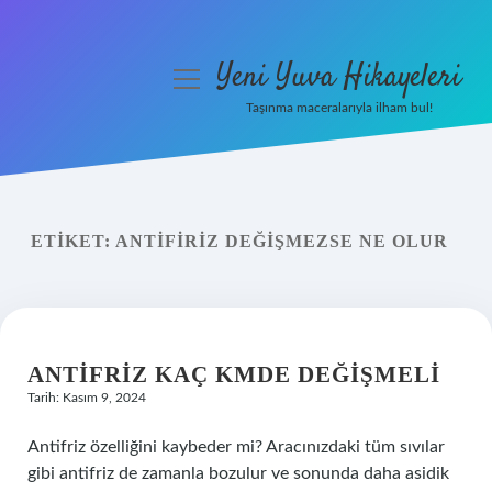
Yeni Yuva Hikayeleri
menüyü
aç
Taşınma maceralarıyla ilham bul!
Anasayfa
Gizlilik Politikası
ETIKET:
ANTIFIRIZ DEĞIŞMEZSE NE OLUR
Yasal Uyarı
Hakkımızda
ANTIFRIZ KAÇ KMDE DEĞIŞMELI
Tarih: Kasım 9, 2024
Antifriz özelliğini kaybeder mi? Aracınızdaki tüm sıvılar
gibi antifriz de zamanla bozulur ve sonunda daha asidik