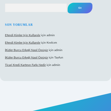
Arama
SON YORUMLAR
Efendi Kimler Için Kullanılır
için
admin
Efendi Kimler Için Kullanılır
için
Kıvılcım
İKizler Burcu Erkeği Nasıl Öpüşür
için
admin
İKizler Burcu Erkeği Nasıl Öpüşür
için
Tayfun
Ticari Kredi Kartının Farkı Nedir
için
admin
yeni giriş