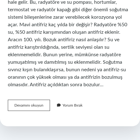
hale gelir. Bu, radyatöre ve su pompası, hortumlar,
termostat ve radyatör kapağı gibi diğer önemli soğutma
sistemi bileşenlerine zarar verebilecek korozyona yol
açar. Mavi antifriz kaç yılda bir değişir? Radyatöre %50
su, %50 antifriz karışımından oluşan antifriz eklenir.
Aracın 100. yılı. Bozuk antifiriz nasıl anlaşılır? Su ve
antifriz karıştırıldığında, sertlik seviyesi olan su
eklenmemelidir. Bunun yerine, mümkünse radyatöre
yumuşatılmış ve damıtılmış su eklenmelidir. Soğutma
sıvınız kışın bulanıklaşırsa, bunun nedeni ya antifriz-su
oranının çok yüksek olması ya da antifrizin bozulmuş
olmasıdır. Antifriz açıldıktan sonra bozulur…
Antifriz
Devamını okuyun
Yorum Bırak
Kaç
Kmde
Değişmeli