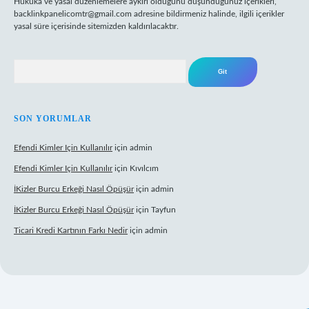
Hukuka ve yasal düzenlemelere aykırı olduğunu düşündüğünüz içerikleri,
backlinkpanelicomtr@gmail.com
adresine bildirmeniz halinde, ilgili içerikler
yasal süre içerisinde sitemizden kaldırılacaktır.
Arama
SON YORUMLAR
Efendi Kimler Için Kullanılır
için
admin
Efendi Kimler Için Kullanılır
için
Kıvılcım
İKizler Burcu Erkeği Nasıl Öpüşür
için
admin
İKizler Burcu Erkeği Nasıl Öpüşür
için
Tayfun
Ticari Kredi Kartının Farkı Nedir
için
admin