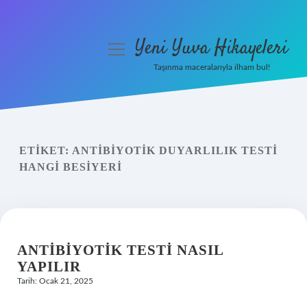
Yeni Yuva Hikayeleri
menüyü
aç
Taşınma maceralarıyla ilham bul!
Anasayfa
Gizlilik Politikası
ETIKET:
ANTIBIYOTIK DUYARLILIK TESTI
Yasal Uyarı
HANGI BESIYERI
Hakkımızda
ANTIBIYOTIK TESTI NASIL
YAPILIR
Tarih: Ocak 21, 2025