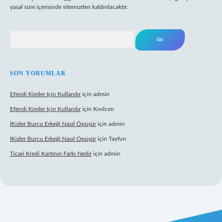
yasal süre içerisinde sitemizden kaldırılacaktır.
Arama
SON YORUMLAR
Efendi Kimler Için Kullanılır
için
admin
Efendi Kimler Için Kullanılır
için
Kıvılcım
İKizler Burcu Erkeği Nasıl Öpüşür
için
admin
İKizler Burcu Erkeği Nasıl Öpüşür
için
Tayfun
Ticari Kredi Kartının Farkı Nedir
için
admin
yeni giriş