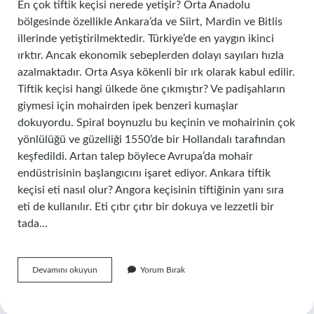
En çok tiftik keçisi nerede yetişir? Orta Anadolu
bölgesinde özellikle Ankara’da ve Siirt, Mardin ve Bitlis
illerinde yetiştirilmektedir. Türkiye’de en yaygın ikinci
ırktır. Ancak ekonomik sebeplerden dolayı sayıları hızla
azalmaktadır. Orta Asya kökenli bir ırk olarak kabul edilir.
Tiftik keçisi hangi ülkede öne çıkmıştır? Ve padişahların
giymesi için mohairden ipek benzeri kumaşlar
dokuyordu. Spiral boynuzlu bu keçinin ve mohairinin çok
yönlülüğü ve güzelliği 1550’de bir Hollandalı tarafından
keşfedildi. Artan talep böylece Avrupa’da mohair
endüstrisinin başlangıcını işaret ediyor. Ankara tiftik
keçisi eti nasıl olur? Angora keçisinin tiftiğinin yanı sıra
eti de kullanılır. Eti çıtır çıtır bir dokuya ve lezzetli bir
tada…
Tiftik
Devamını okuyun
Yorum Bırak
Keçisi
Dünyada
En