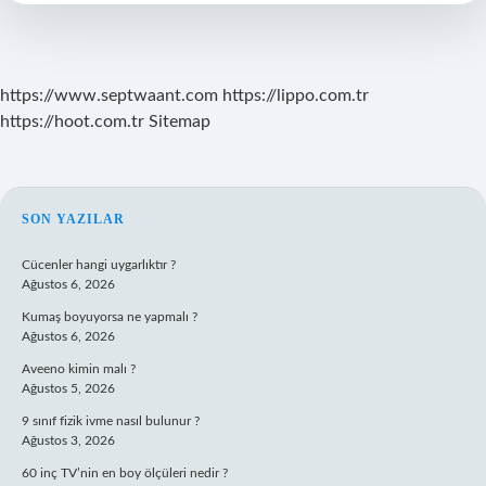
Çok
Nerede
Yetişir
https://www.septwaant.com
https://lippo.com.tr
https://hoot.com.tr
Sitemap
SIDEBAR
SON YAZILAR
Cücenler hangi uygarlıktır ?
Ağustos 6, 2026
Kumaş boyuyorsa ne yapmalı ?
Ağustos 6, 2026
Aveeno kimin malı ?
Ağustos 5, 2026
9 sınıf fizik ivme nasıl bulunur ?
Ağustos 3, 2026
60 inç TV’nin en boy ölçüleri nedir ?