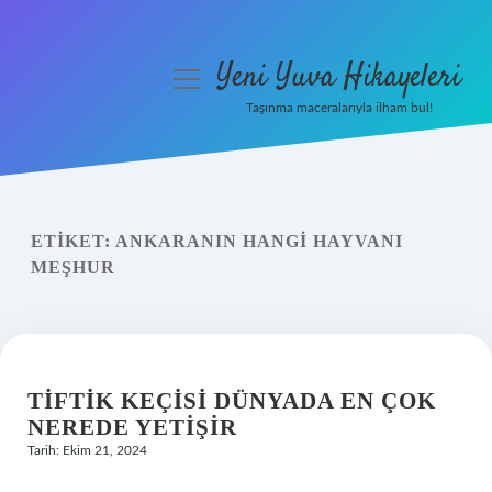
Yeni Yuva Hikayeleri
menüyü
aç
Taşınma maceralarıyla ilham bul!
Anasayfa
Gizlilik Politikası
ETIKET:
ANKARANIN HANGI HAYVANI
Yasal Uyarı
MEŞHUR
Hakkımızda
TIFTIK KEÇISI DÜNYADA EN ÇOK
NEREDE YETIŞIR
Tarih: Ekim 21, 2024