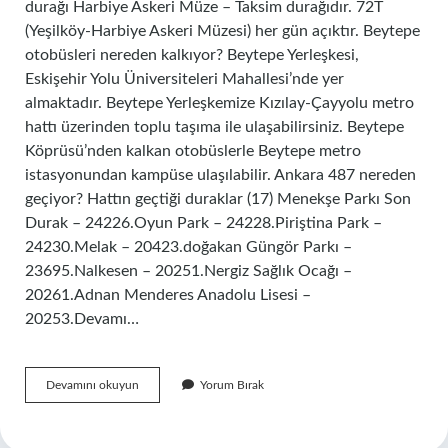
durağı Harbiye Askeri Müze – Taksim durağıdır. 72T
(Yeşilköy-Harbiye Askeri Müzesi) her gün açıktır. Beytepe
otobüsleri nereden kalkıyor? Beytepe Yerleşkesi,
Eskişehir Yolu Üniversiteleri Mahallesi’nde yer
almaktadır. Beytepe Yerleşkemize Kızılay-Çayyolu metro
hattı üzerinden toplu taşıma ile ulaşabilirsiniz. Beytepe
Köprüsü’nden kalkan otobüslerle Beytepe metro
istasyonundan kampüse ulaşılabilir. Ankara 487 nereden
geçiyor? Hattın geçtiği duraklar (17) Menekşe Parkı Son
Durak – 24226.Oyun Park – 24228.Piriştina Park –
24230.Melak – 20423.doğakan Güngör Parkı –
23695.Nalkesen – 20251.Nergiz Sağlık Ocağı –
20261.Adnan Menderes Anadolu Lisesi –
20253.Devamı…
472
Devamını okuyun
Yorum Bırak
Nereye
Gider