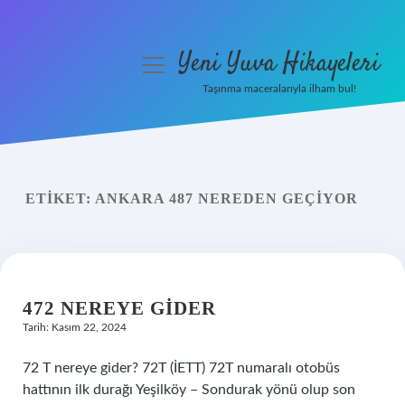
Yeni Yuva Hikayeleri
menüyü
aç
Taşınma maceralarıyla ilham bul!
Anasayfa
Gizlilik Politikası
ETIKET:
ANKARA 487 NEREDEN GEÇIYOR
Yasal Uyarı
Hakkımızda
472 NEREYE GIDER
Tarih: Kasım 22, 2024
72 T nereye gider? 72T (İETT) 72T numaralı otobüs
hattının ilk durağı Yeşilköy – Sondurak yönü olup son