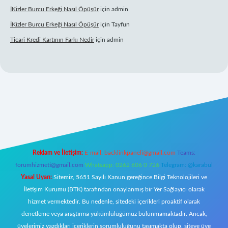
İKizler Burcu Erkeği Nasıl Öpüşür
için
admin
İKizler Burcu Erkeği Nasıl Öpüşür
için
Tayfun
Ticari Kredi Kartının Farkı Nedir
için
admin
ni giriş
Reklam ve İletişim:
E-mail:
backlinkpaneli@gmail.com
Teams:
forumhizmeti@gmail.com
Whatsapp: 0262 606 0 726
Telegram: @karabul
Yasal Uyarı:
Sitemiz, 5651 Sayılı Kanun gereğince Bilgi Teknolojileri ve
İletişim Kurumu (BTK) tarafından onaylanmış bir Yer Sağlayıcı olarak
hizmet vermektedir. Bu nedenle, sitedeki içerikleri proaktif olarak
denetleme veya araştırma yükümlülüğümüz bulunmamaktadır. Ancak,
üyelerimiz yazdıkları içeriklerin sorumluluğunu taşımakta olup, siteye üye