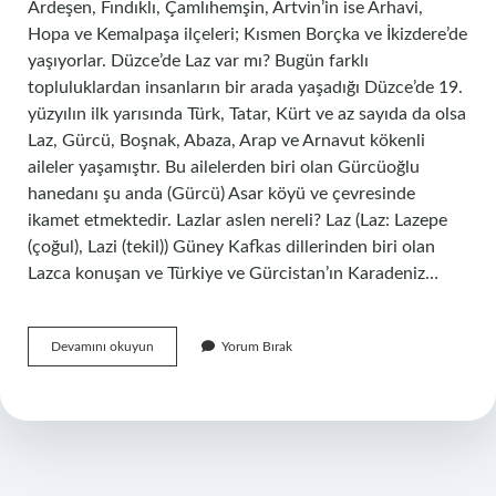
Ardeşen, Fındıklı, Çamlıhemşin, Artvin’in ise Arhavi,
Hopa ve Kemalpaşa ilçeleri; Kısmen Borçka ve İkizdere’de
yaşıyorlar. Düzce’de Laz var mı? Bugün farklı
topluluklardan insanların bir arada yaşadığı Düzce’de 19.
yüzyılın ilk yarısında Türk, Tatar, Kürt ve az sayıda da olsa
Laz, Gürcü, Boşnak, Abaza, Arap ve Arnavut kökenli
aileler yaşamıştır. Bu ailelerden biri olan Gürcüoğlu
hanedanı şu anda (Gürcü) Asar köyü ve çevresinde
ikamet etmektedir. Lazlar aslen nereli? Laz (Laz: Lazepe
(çoğul), Lazi (tekil)) Güney Kafkas dillerinden biri olan
Lazca konuşan ve Türkiye ve Gürcistan’ın Karadeniz…
Düzce
Devamını okuyun
Yorum Bırak
Laz
Mı