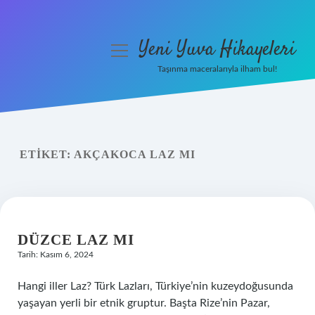
Yeni Yuva Hikayeleri
menüyü
aç
Taşınma maceralarıyla ilham bul!
Anasayfa
Gizlilik Politikası
ETIKET:
AKÇAKOCA LAZ MI
Yasal Uyarı
Hakkımızda
DÜZCE LAZ MI
Tarih: Kasım 6, 2024
Hangi iller Laz? Türk Lazları, Türkiye’nin kuzeydoğusunda
yaşayan yerli bir etnik gruptur. Başta Rize’nin Pazar,