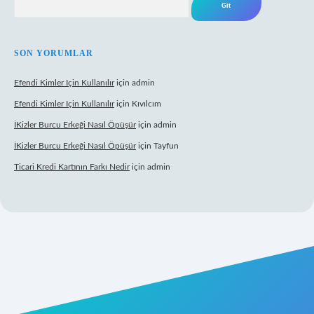
SON YORUMLAR
Efendi Kimler Için Kullanılır
için
admin
Efendi Kimler Için Kullanılır
için
Kıvılcım
İKizler Burcu Erkeği Nasıl Öpüşür
için
admin
İKizler Burcu Erkeği Nasıl Öpüşür
için
Tayfun
Ticari Kredi Kartının Farkı Nedir
için
admin
yeni giriş