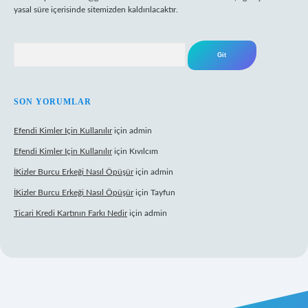
yasal süre içerisinde sitemizden kaldırılacaktır.
Arama
SON YORUMLAR
Efendi Kimler Için Kullanılır
için
admin
Efendi Kimler Için Kullanılır
için
Kıvılcım
İKizler Burcu Erkeği Nasıl Öpüşür
için
admin
İKizler Burcu Erkeği Nasıl Öpüşür
için
Tayfun
Ticari Kredi Kartının Farkı Nedir
için
admin
yeni giriş