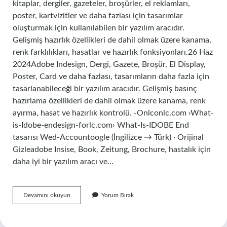
kitaplar, dergiler, gazeteler, broşürler, el reklamları,
poster, kartvizitler ve daha fazlası için tasarımlar
oluşturmak için kullanılabilen bir yazılım aracıdır.
Gelişmiş hazırlık özellikleri de dahil olmak üzere kanama,
renk farklılıkları, hasatlar ve hazırlık fonksiyonları.26 Haz
2024Adobe Indesign, Dergi, Gazete, Broşür, El Display,
Poster, Card ve daha fazlası, tasarımların daha fazla için
tasarlanabileceği bir yazılım aracıdır. Gelişmiş basınç
hazırlama özellikleri de dahil olmak üzere kanama, renk
ayırma, hasat ve hazırlık kontrolü. -Onlconlc.com ›What-
is-Idobe-endesign-forlc.com› What-Is-IDOBE End
tasarısı Wed-Accountoogle (İngilizce → Türk) · Orijinal
Gizleadobe Insise, Book, Zeitung, Brochure, hastalık için
daha iyi bir yazılım aracı ve…
Indesign
Devamını okuyun
Yorum Bırak
Ile
Neler
Yapılır