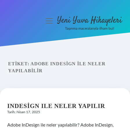
Yeni Yuva Hikayeleri
menüyü
aç
Taşınma maceralarıyla ilham bul!
Anasayfa
Gizlilik Politikası
ETIKET:
ADOBE INDESIGN ILE NELER
Yasal Uyarı
YAPILABILIR
Hakkımızda
INDESIGN ILE NELER YAPILIR
Tarih: Nisan 17, 2025
Adobe InDesign ile neler yapılabilir? Adobe InDesign,