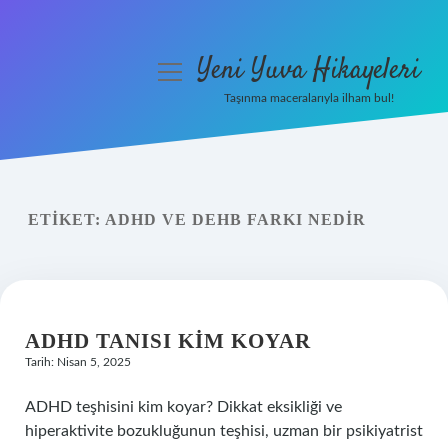
Yeni Yuva Hikayeleri
menüyü
aç
Taşınma maceralarıyla ilham bul!
Anasayfa
Gizlilik Politikası
ETIKET:
ADHD VE DEHB FARKI NEDIR
Yasal Uyarı
Hakkımızda
ADHD TANISI KIM KOYAR
Tarih: Nisan 5, 2025
ADHD teşhisini kim koyar? Dikkat eksikliği ve
hiperaktivite bozukluğunun teşhisi, uzman bir psikiyatrist