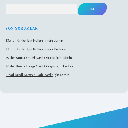
Arama
SON YORUMLAR
Efendi Kimler Için Kullanılır
için
admin
Efendi Kimler Için Kullanılır
için
Kıvılcım
İKizler Burcu Erkeği Nasıl Öpüşür
için
admin
İKizler Burcu Erkeği Nasıl Öpüşür
için
Tayfun
Ticari Kredi Kartının Farkı Nedir
için
admin
yeni giriş