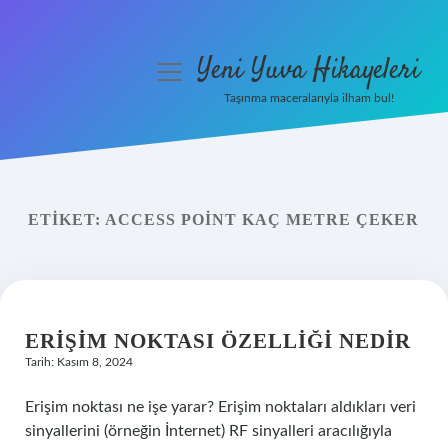
Yeni Yuva Hikayeleri
menüyü
aç
Taşınma maceralarıyla ilham bul!
Anasayfa
Gizlilik Politikası
ETIKET:
ACCESS POINT KAÇ METRE ÇEKER
Yasal Uyarı
Hakkımızda
ERIŞIM NOKTASI ÖZELLIĞI NEDIR
Tarih: Kasım 8, 2024
Erişim noktası ne işe yarar? Erişim noktaları aldıkları veri
sinyallerini (örneğin İnternet) RF sinyalleri aracılığıyla