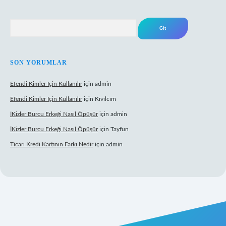
Arama
SON YORUMLAR
Efendi Kimler Için Kullanılır
için
admin
Efendi Kimler Için Kullanılır
için
Kıvılcım
İKizler Burcu Erkeği Nasıl Öpüşür
için
admin
İKizler Burcu Erkeği Nasıl Öpüşür
için
Tayfun
Ticari Kredi Kartının Farkı Nedir
için
admin
eni giriş