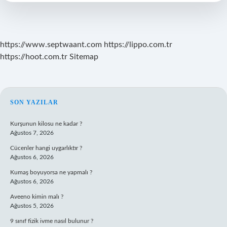
Kaç
Kişi
Girdi
https://www.septwaant.com
https://lippo.com.tr
https://hoot.com.tr
Sitemap
SIDEBAR
SON YAZILAR
Kurşunun kilosu ne kadar ?
Ağustos 7, 2026
Cücenler hangi uygarlıktır ?
Ağustos 6, 2026
Kumaş boyuyorsa ne yapmalı ?
Ağustos 6, 2026
Aveeno kimin malı ?
Ağustos 5, 2026
9 sınıf fizik ivme nasıl bulunur ?