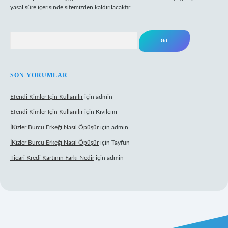
yasal süre içerisinde sitemizden kaldırılacaktır.
Arama
SON YORUMLAR
Efendi Kimler Için Kullanılır
için
admin
Efendi Kimler Için Kullanılır
için
Kıvılcım
İKizler Burcu Erkeği Nasıl Öpüşür
için
admin
İKizler Burcu Erkeği Nasıl Öpüşür
için
Tayfun
Ticari Kredi Kartının Farkı Nedir
için
admin
eni giriş