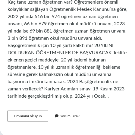
Kaç tane uzman öğretmen var? Öğretmenlere önemli
kolaylıklar sağlayan Öğretmenlik Meslek Kanunu’na göre,
2022 yılında 516 bin 974 öğretmen uzman öğretmen
unvanı, 66 bin 679 öğretmen okul müdürü unvanı, 2023
yılında ise 69 bin 881 öğretmen uzman öğretmen unvanı,
3 bin 891 öğretmen okul müdürü unvanı aldı.
Başöğretmenlik için 10 yıl şartı kalktı mı? 20 YILINI
DOLDURAN ÖĞRETMENLER DE BAŞVURACAK Teklife
eklenen geçici maddeyle, 20 yıl kıdemi bulunan
öğretmenlere, 10 yıllık uzmanlık öğretmenliği bekleme
süresine gerek kalmaksızın okul müdürü unvanına
başvurma imkânı tanınacak. 2024 Başöğretmenlik ne
zaman verilecek? Kariyer Adımları sınavı 19 Kasım 2023
tarihinde gerçekleştirilmiş olup, 2024 yılı Ocak…
Uzman
Devamını okuyun
Yorum Bırak
Ve
Başöğretmenlik
Sınavına