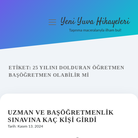
Yeni Yuva Hikayeleri
menüyü
aç
Taşınma maceralarıyla ilham bul!
Anasayfa
Gizlilik Politikası
ETIKET:
25 YILINI DOLDURAN ÖĞRETMEN
Yasal Uyarı
BAŞÖĞRETMEN OLABILIR MI
Hakkımızda
UZMAN VE BAŞÖĞRETMENLIK
SINAVINA KAÇ KIŞI GIRDI
Tarih: Kasım 13, 2024